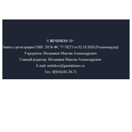
О нас
Реклама
Вакансии
Правила
Контакты
©
BUSINESS
16+
Запись о регистрации СМИ: ЭЛ № ФС 77-79273 от 02.10.2020 (Роскомнадзор)
Учредитель: Мельников Максим Алекасндрович
Главный редактор: Мельников Максим Алекасндрович
E-mail: melnikov@gazetabiznes.ru
Тел.: 8(916)182-39-71