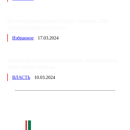
Последствия выборов в России: западные СМИ
готовят россиян к «послед...
Избранное
17.03.2024
Изменения в пенсионных выплатах: накопительную
часть пенсии хотят пе...
ВЛАСТЬ
10.03.2024