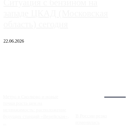
Ситуация с бензином на
западе ЦКАД (Московская
область) сегодня
22.06.2026
Чем ближе к центру столицы, тем ситуация на АЗС лучше.
Однако АЗС, расположенные на приличном удалении от
Москвы, имеют более видимые проблемы. Так, некоторые
заправки на ЦКАД либо не работают полностью, либо
работают с ...
Загрузить больше
Главное:
Метро в Сколково и новые
точки роста цен на
недвижимость: расположение
В России резко
будущих станций «Верейская»,
изменилась
...