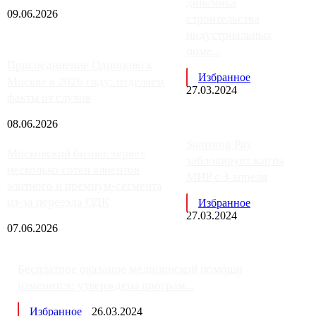
динамика
09.06.2026
строительства
индустриальных
поме...
Присоединение Одинцово к
Избранное
Москве в 2026 году: отделяем
27.03.2024
факты от слухов
08.06.2026
Samsung Pay
Московский бизнес теряет
заблокирует карты
несколько сотен клиентов
МИР с 3 апреля
элитного и премиум-сегмента
из-за переезда ОДК
Избранное
27.03.2024
07.06.2026
Бесплатное оказание медицинской помощи
изменится: утверждена програм...
Избранное
26.03.2024