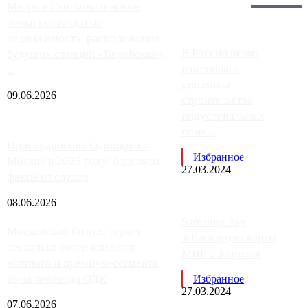
Главное:
Метро в Сколково и новые
точки роста цен на
недвижимость: расположение
В России резко
будущих станций «Верейская»,
изменилась
...
динамика
09.06.2026
строительства
индустриальных
поме...
Присоединение Одинцово к
Избранное
Москве в 2026 году: отделяем
27.03.2024
факты от слухов
08.06.2026
Samsung Pay
Московский бизнес теряет
заблокирует карты
несколько сотен клиентов
МИР с 3 апреля
элитного и премиум-сегмента
из-за переезда ОДК
Избранное
27.03.2024
07.06.2026