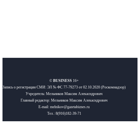
Подписывайтесь
О нас
Реклама
Вакансии
Правила
Контакты
©
BUSINESS
16+
Запись о регистрации СМИ: ЭЛ № ФС 77-79273 от 02.10.2020 (Роскомнадзор)
Учредитель: Мельников Максим Алекасндрович
Главный редактор: Мельников Максим Алекасндрович
E-mail: melnikov@gazetabiznes.ru
Тел.: 8(916)182-39-71