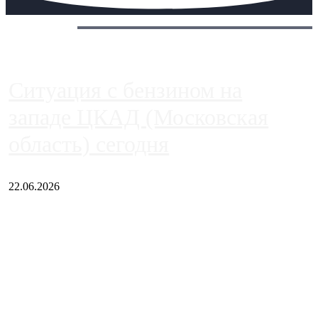
Сегодня:
Ситуация с бензином на
западе ЦКАД (Московская
область) сегодня
22.06.2026
Чем ближе к центру столицы, тем ситуация на АЗС лучше.
Однако АЗС, расположенные на приличном удалении от
Москвы, имеют более видимые проблемы. Так, некоторые
заправки на ЦКАД либо не работают полностью, либо
работают с ...
Загрузить больше