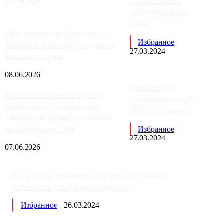
строительства
индустриальных
поме...
Присоединение Одинцово к
Избранное
Москве в 2026 году: отделяем
27.03.2024
факты от слухов
08.06.2026
Samsung Pay
Московский бизнес теряет
заблокирует карты
несколько сотен клиентов
МИР с 3 апреля
элитного и премиум-сегмента
из-за переезда ОДК
Избранное
27.03.2024
07.06.2026
Бесплатное оказание медицинской помощи
изменится: утверждена програм...
Избранное
26.03.2024