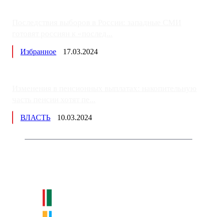
Последствия выборов в России: западные СМИ
готовят россиян к «послед...
Избранное
17.03.2024
Изменения в пенсионных выплатах: накопительную
часть пенсии хотят пе...
ВЛАСТЬ
10.03.2024