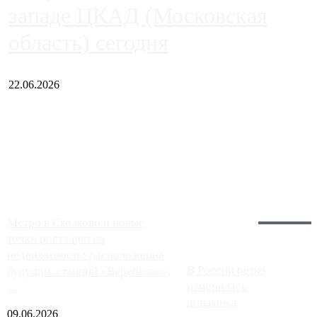
западе ЦКАД (Московская
область) сегодня
22.06.2026
Чем ближе к центру столицы, тем ситуация на АЗС лучше.
Однако АЗС, расположенные на приличном удалении от
Москвы, имеют более видимые проблемы. Так, некоторые
заправки на ЦКАД либо не работают полностью, либо
работают с ...
Загрузить больше
Главное:
Метро в Сколково и новые
точки роста цен на
недвижимость: расположение
В России резко
будущих станций «Верейская»,
изменилась
...
динамика
09.06.2026