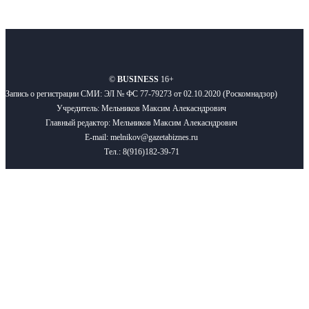
О нас
Реклама
Вакансии
Правила
Контакты
©
BUSINESS
16+
Запись о регистрации СМИ: ЭЛ № ФС 77-79273 от 02.10.2020 (Роскомнадзор)
Учредитель: Мельников Максим Алекасндрович
Главный редактор: Мельников Максим Алекасндрович
E-mail: melnikov@gazetabiznes.ru
Тел.: 8(916)182-39-71