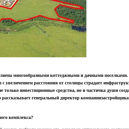
лнена многообразными коттеджными и дачными поселками. Но
 а с увеличением расстояния от столицы страдает инфрастру
не только инвестиционные средства, но и частичка души соз
 рассказывает генеральный директор компаниизастройщика и
ного комплекса?