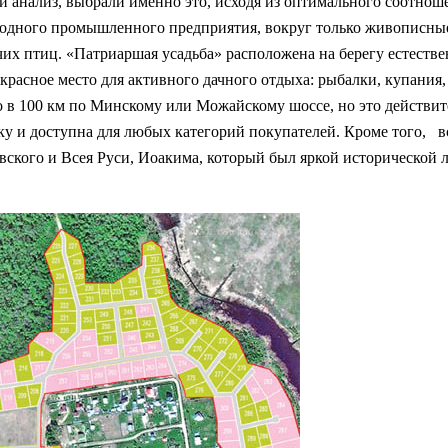
 анализ, выбрали именно это, исходя из оптимального соотноше
 одного промышленного предприятия, вокруг только живописные
вчих птиц. «Патриаршая усадьба» расположена на берегу естест
рекрасное место для активного дачного отдыха: рыбалки, купания
 в 100 км по Минскому или Можайскому шоссе, но это действите
отку и доступна для любых категорий покупателей. Кроме того, 
вского и Всея Руси, Иоакима, который был яркой исторической