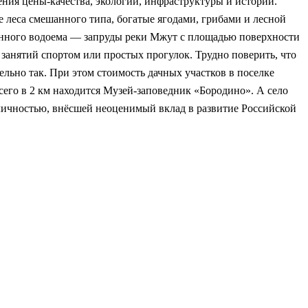
ния цены-качества, экологии, инфраструктуры и истории.
 леса смешанного типа, богатые ягодами, грибами и лесной
венного водоема — запруды реки Мжут с площадью поверхности
, занятий спортом или простых прогулок. Трудно поверить, что
льно так. При этом стоимость дачных участков в поселке
всего в 2 км находится Музей-заповедник «Бородино». А село
 личностью, внёсшей неоценимый вклад в развитие Российской