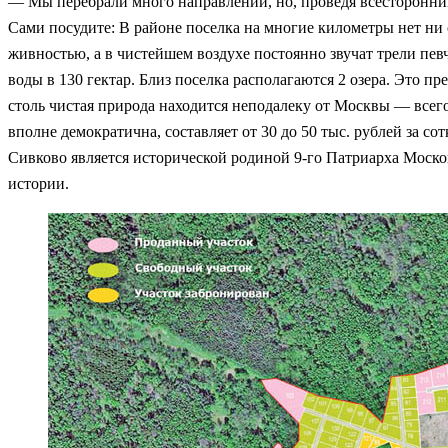
— Мы перебрали много направлений, но, проведя всесторонний
Сами посудите: В районе поселка на многие километры нет ни
живностью, а в чистейшем воздухе постоянно звучат трели пе
воды в 130 гектар. Близ поселка располагаются 2 озера. Это п
столь чистая природа находится неподалеку от Москвы — всего
вполне демократична, составляет от 30 до 50 тыс. рублей за с
Сивково является исторической родиной 9-го Патриарха Моско
истории.