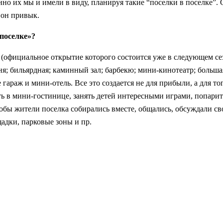
нно их мы и имели в виду, планируя такие “поселки в поселке”
 он привык.
 поселке»?
фициальное открытие которого состоится уже в следующем сезо
ня; бильярдная; каминный зал; барбекю; мини-кинотеатр; большая
 гараж и мини-отель. Все это создается не для прибыли, а для т
ть в мини-гостинице, занять детей интересными играми, попарит
бы жители поселка собирались вместе, общались, обсуждали с
адки, парковые зоны и пр.