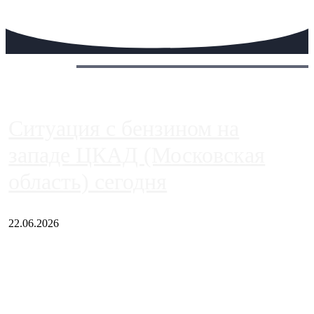
Сегодня:
Ситуация с бензином на
западе ЦКАД (Московская
область) сегодня
22.06.2026
Чем ближе к центру столицы, тем ситуация на АЗС лучше.
Однако АЗС, расположенные на приличном удалении от
Москвы, имеют более видимые проблемы. Так, некоторые
заправки на ЦКАД либо не работают полностью, либо
работают с ...