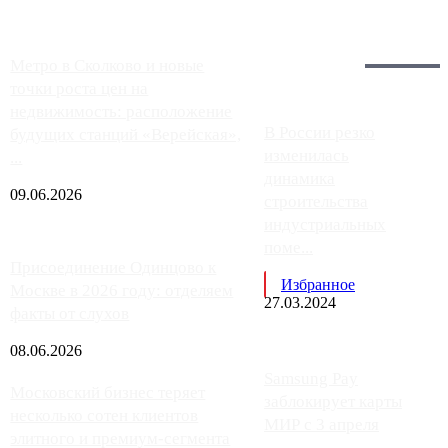
Загрузить больше
Главное:
Метро в Сколково и новые
точки роста цен на
недвижимость: расположение
В России резко
будущих станций «Верейская»,
изменилась
...
динамика
09.06.2026
строительства
индустриальных
поме...
Присоединение Одинцово к
Избранное
Москве в 2026 году: отделяем
27.03.2024
факты от слухов
08.06.2026
Samsung Pay
Московский бизнес теряет
заблокирует карты
несколько сотен клиентов
МИР с 3 апреля
элитного и премиум-сегмента