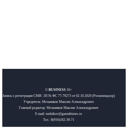
новости бизнеса и новости для бизнеса.
Подписывайтесь
О нас
Реклама
Вакансии
Правила
Контакты
©
BUSINESS
16+
Запись о регистрации СМИ: ЭЛ № ФС 77-79273 от 02.10.2020 (Роскомнадзор)
Учредитель: Мельников Максим Алекасндрович
Главный редактор: Мельников Максим Алекасндрович
E-mail: melnikov@gazetabiznes.ru
Тел.: 8(916)182-39-71