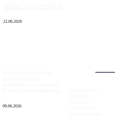
область) сегодня
22.06.2026
Чем ближе к центру столицы, тем ситуация на АЗС лучше.
Однако АЗС, расположенные на приличном удалении от
Москвы, имеют более видимые проблемы. Так, некоторые
заправки на ЦКАД либо не работают полностью, либо
работают с ...
Загрузить больше
Главное:
Метро в Сколково и новые
точки роста цен на
недвижимость: расположение
В России резко
будущих станций «Верейская»,
изменилась
...
динамика
09.06.2026
строительства
индустриальных