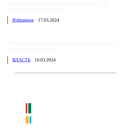
Последствия выборов в России: западные СМИ
готовят россиян к «послед...
Избранное
17.03.2024
Изменения в пенсионных выплатах: накопительную
часть пенсии хотят пе...
ВЛАСТЬ
10.03.2024