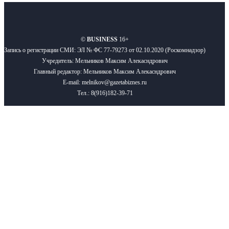
О нас
Реклама
Вакансии
Правила
Контакты
©
BUSINESS
16+
Запись о регистрации СМИ: ЭЛ № ФС 77-79273 от 02.10.2020 (Роскомнадзор)
Учредитель: Мельников Максим Алекасндрович
Главный редактор: Мельников Максим Алекасндрович
E-mail: melnikov@gazetabiznes.ru
Тел.: 8(916)182-39-71