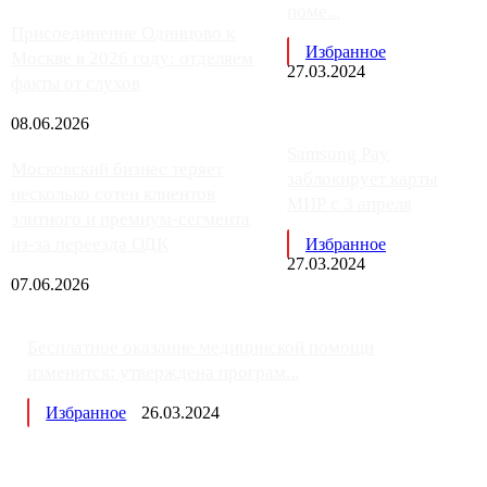
поме...
Присоединение Одинцово к
Избранное
Москве в 2026 году: отделяем
27.03.2024
факты от слухов
08.06.2026
Samsung Pay
Московский бизнес теряет
заблокирует карты
несколько сотен клиентов
МИР с 3 апреля
элитного и премиум-сегмента
из-за переезда ОДК
Избранное
27.03.2024
07.06.2026
Бесплатное оказание медицинской помощи
изменится: утверждена програм...
Избранное
26.03.2024