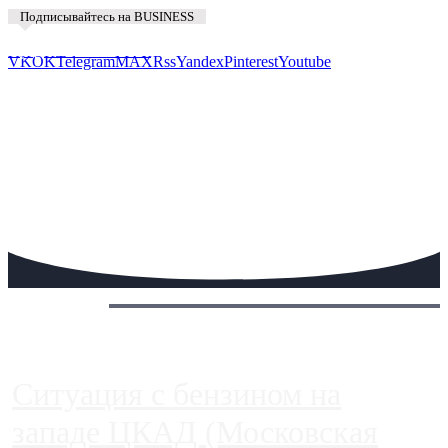
Подписывайтесь на BUSINESS
Предложить новость
VK
OK
Telegram
MAX
Rss
Yandex
Pinterest
Youtube
Сегодня:
Ситуация с бензином на
западе ЦКАД (Московская