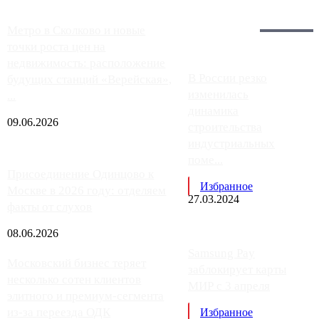
Загрузить больше
Главное:
Метро в Сколково и новые
точки роста цен на
недвижимость: расположение
В России резко
будущих станций «Верейская»,
изменилась
...
динамика
09.06.2026
строительства
индустриальных
поме...
Присоединение Одинцово к
Избранное
Москве в 2026 году: отделяем
27.03.2024
факты от слухов
08.06.2026
Samsung Pay
Московский бизнес теряет
заблокирует карты
несколько сотен клиентов
МИР с 3 апреля
элитного и премиум-сегмента
из-за переезда ОДК
Избранное