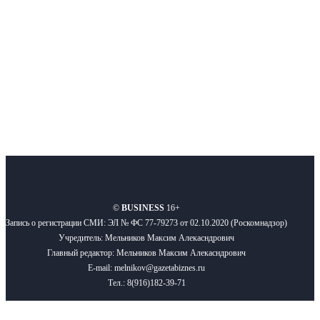
Подписывайтесь
О нас
Реклама
Вакансии
Правила
Контакты
©
BUSINESS
16+
Запись о регистрации СМИ: ЭЛ № ФС 77-79273 от 02.10.2020 (Роскомнадзор)
Учредитель: Мельников Максим Алекасндрович
Главный редактор: Мельников Максим Алекасндрович
E-mail: melnikov@gazetabiznes.ru
Тел.: 8(916)182-39-71