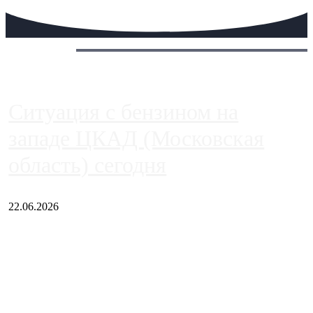
Сегодня:
Ситуация с бензином на
западе ЦКАД (Московская
область) сегодня
22.06.2026
Чем ближе к центру столицы, тем ситуация на АЗС лучше.
Однако АЗС, расположенные на приличном удалении от
Москвы, имеют более видимые проблемы. Так, некоторые
заправки на ЦКАД либо не работают полностью, либо
работают с ...