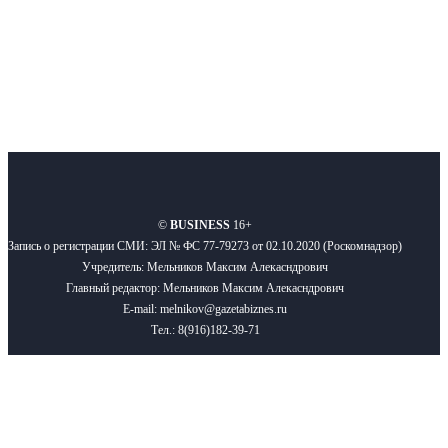
Подписывайтесь
О нас
Реклама
Вакансии
Правила
Контакты
©
BUSINESS
16+
Запись о регистрации СМИ: ЭЛ № ФС 77-79273 от 02.10.2020 (Роскомнадзор)
Учредитель: Мельников Максим Алекасндрович
Главный редактор: Мельников Максим Алекасндрович
E-mail: melnikov@gazetabiznes.ru
Тел.: 8(916)182-39-71