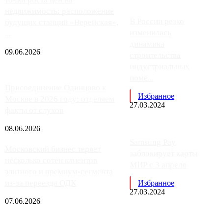
недвижимость: расположение
В России резко
будущих станций «Верейская»,
изменилась
...
динамика
09.06.2026
строительства
индустриальных
поме...
Присоединение Одинцово к
Избранное
Москве в 2026 году: отделяем
27.03.2024
факты от слухов
08.06.2026
Samsung Pay
Московский бизнес теряет
заблокирует карты
несколько сотен клиентов
МИР с 3 апреля
элитного и премиум-сегмента
из-за переезда ОДК
Избранное
27.03.2024
07.06.2026