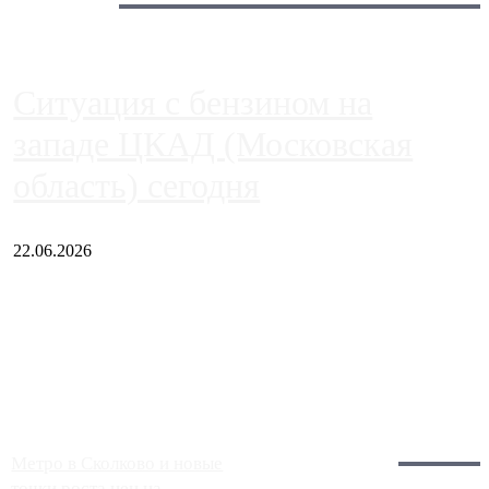
Сегодня:
Ситуация с бензином на
западе ЦКАД (Московская
область) сегодня
22.06.2026
Чем ближе к центру столицы, тем ситуация на АЗС лучше.
Однако АЗС, расположенные на приличном удалении от
Москвы, имеют более видимые проблемы. Так, некоторые
заправки на ЦКАД либо не работают полностью, либо
работают с ...
Загрузить больше
Главное:
Метро в Сколково и новые
точки роста цен на