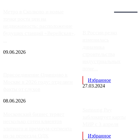
Загрузить больше
Главное:
Метро в Сколково и новые
точки роста цен на
недвижимость: расположение
В России резко
будущих станций «Верейская»,
изменилась
...
динамика
09.06.2026
строительства
индустриальных
поме...
Присоединение Одинцово к
Избранное
Москве в 2026 году: отделяем
27.03.2024
факты от слухов
08.06.2026
Samsung Pay
Московский бизнес теряет
заблокирует карты
несколько сотен клиентов
МИР с 3 апреля
элитного и премиум-сегмента
из-за переезда ОДК
Избранное