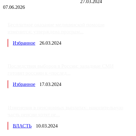
27.03.2024
07.06.2026
Бесплатное оказание медицинской помощи
изменится: утверждена програм...
Избранное
26.03.2024
Последствия выборов в России: западные СМИ
готовят россиян к «послед...
Избранное
17.03.2024
Изменения в пенсионных выплатах: накопительную
часть пенсии хотят пе...
ВЛАСТЬ
10.03.2024