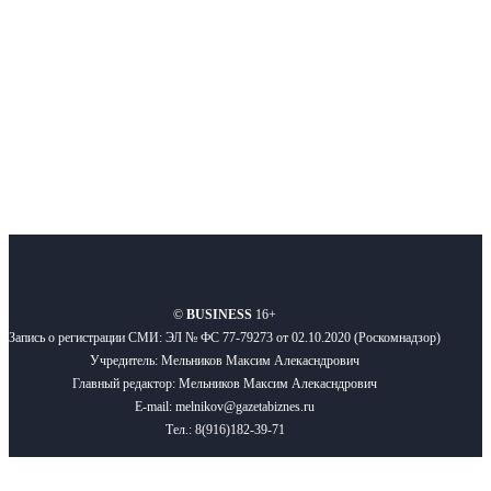
Подписывайтесь
О нас
Реклама
Вакансии
Правила
Контакты
©
BUSINESS
16+
Запись о регистрации СМИ: ЭЛ № ФС 77-79273 от 02.10.2020 (Роскомнадзор)
Учредитель: Мельников Максим Алекасндрович
Главный редактор: Мельников Максим Алекасндрович
E-mail: melnikov@gazetabiznes.ru
Тел.: 8(916)182-39-71