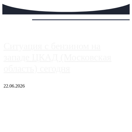
Сегодня:
Ситуация с бензином на
западе ЦКАД (Московская
область) сегодня
22.06.2026
Чем ближе к центру столицы, тем ситуация на АЗС лучше.
Однако АЗС, расположенные на приличном удалении от
Москвы, имеют более видимые проблемы. Так, некоторые
заправки на ЦКАД либо не работают полностью, либо
работают с ...