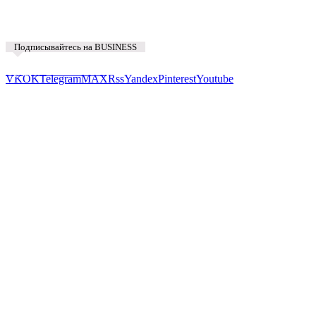
Подписывайтесь на BUSINESS
Предложить новость
VK
OK
Telegram
MAX
Rss
Yandex
Pinterest
Youtube