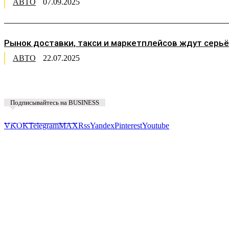
АВТО
07.09.2025
Рынок доставки, такси и маркетплейсов ждут серьёз
АВТО
22.07.2025
Подписывайтесь на BUSINESS
Предложить новость
VK
OK
Telegram
MAX
Rss
Yandex
Pinterest
Youtube