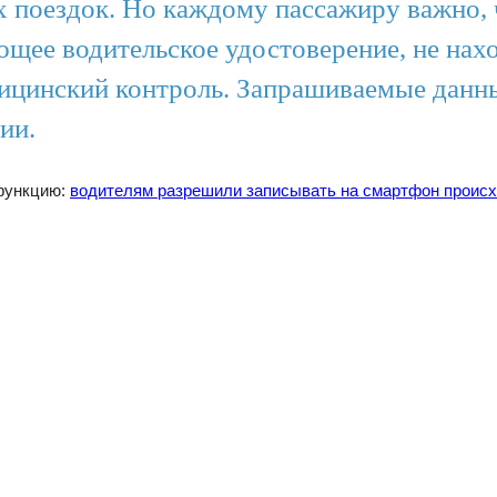
 поездок. Но каждому пассажиру важно, 
ющее водительское удостоверение, не нахо
ицинский контроль. Запрашиваемые данн
ии.
функцию:
водителям разрешили записывать на смартфон происх