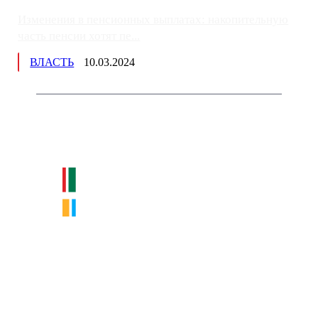
Изменения в пенсионных выплатах: накопительную
часть пенсии хотят пе...
ВЛАСТЬ
10.03.2024
Немного о нас