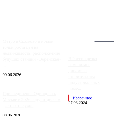
Однако АЗС, расположенные на приличном удалении от
Москвы, имеют более видимые проблемы. Так, некоторые
заправки на ЦКАД либо не работают полностью, либо
работают с ...
Загрузить больше
Главное:
Метро в Сколково и новые
точки роста цен на
недвижимость: расположение
В России резко
будущих станций «Верейская»,
изменилась
...
динамика
09.06.2026
строительства
индустриальных
поме...
Присоединение Одинцово к
Избранное
Москве в 2026 году: отделяем
27.03.2024
факты от слухов
08.06.2026