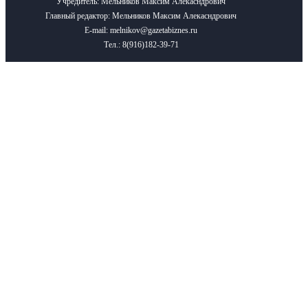
Учредитель: Мельников Максим Алекасндрович
Главный редактор: Мельников Максим Алекасндрович
E-mail: melnikov@gazetabiznes.ru
Тел.: 8(916)182-39-71