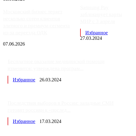
Samsung Pay
Московский бизнес теряет
заблокирует карты
несколько сотен клиентов
МИР с 3 апреля
элитного и премиум-сегмента
из-за переезда ОДК
Избранное
27.03.2024
07.06.2026
Бесплатное оказание медицинской помощи
изменится: утверждена програм...
Избранное
26.03.2024
Последствия выборов в России: западные СМИ
готовят россиян к «послед...
Избранное
17.03.2024