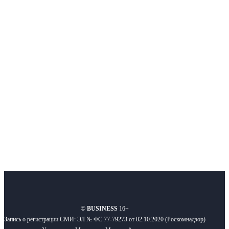
Интернет-СМИ с фокусом на события, влияющие на бизнес
Московского региона, основанное в 2009 году. Ежедневно публикуем
новости бизнеса и новости для бизнеса.
Подписывайтесь
О нас
Реклама
Вакансии
Правила
Контакты
©
BUSINESS
16+
Запись о регистрации СМИ: ЭЛ № ФС 77-79273 от 02.10.2020 (Роскомнадзор)