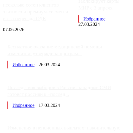
заблокирует карты
несколько сотен клиентов
МИР с 3 апреля
элитного и премиум-сегмента
из-за переезда ОДК
Избранное
27.03.2024
07.06.2026
Бесплатное оказание медицинской помощи
изменится: утверждена програм...
Избранное
26.03.2024
Последствия выборов в России: западные СМИ
готовят россиян к «послед...
Избранное
17.03.2024
Изменения в пенсионных выплатах: накопительную