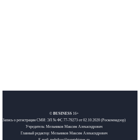
Интернет-СМИ с фокусом на события, влияющие на бизнес
Московского региона, основанное в 2009 году. Ежедневно публикуем
новости бизнеса и новости для бизнеса.
Подписывайтесь
О нас
Реклама
Вакансии
Правила
Контакты
©
BUSINESS
16+
Запись о регистрации СМИ: ЭЛ № ФС 77-79273 от 02.10.2020 (Роскомнадзор)
Учредитель: Мельников Максим Алекасндрович
Главный редактор: Мельников Максим Алекасндрович
E-mail: melnikov@gazetabiznes.ru