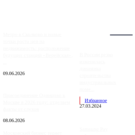
заправки на ЦКАД либо не работают полностью, либо
работают с ...
Загрузить больше
Главное:
Метро в Сколково и новые
точки роста цен на
недвижимость: расположение
В России резко
будущих станций «Верейская»,
изменилась
...
динамика
09.06.2026
строительства
индустриальных
поме...
Присоединение Одинцово к
Избранное
Москве в 2026 году: отделяем
27.03.2024
факты от слухов
08.06.2026
Samsung Pay
Московский бизнес теряет