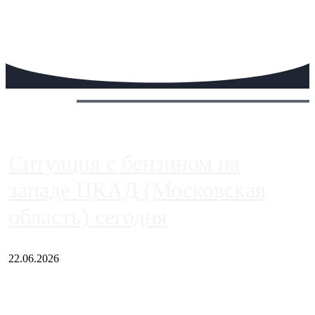
Сегодня:
Ситуация с бензином на
западе ЦКАД (Московская
область) сегодня
22.06.2026
Чем ближе к центру столицы, тем ситуация на АЗС лучше.
Однако АЗС, расположенные на приличном удалении от
Москвы, имеют более видимые проблемы. Так, некоторые