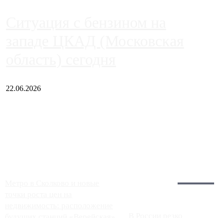
Ситуация с бензином на
западе ЦКАД (Московская
область) сегодня
22.06.2026
Чем ближе к центру столицы, тем ситуация на АЗС лучше.
Однако АЗС, расположенные на приличном удалении от
Москвы, имеют более видимые проблемы. Так, некоторые
заправки на ЦКАД либо не работают полностью, либо
работают с ...
Загрузить больше
Главное:
Метро в Сколково и новые
точки роста цен на
недвижимость: расположение
В России резко
будущих станций «Верейская»,