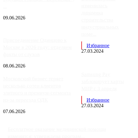
изменилась
...
динамика
09.06.2026
строительства
индустриальных
поме...
Присоединение Одинцово к
Избранное
Москве в 2026 году: отделяем
27.03.2024
факты от слухов
08.06.2026
Samsung Pay
Московский бизнес теряет
заблокирует карты
несколько сотен клиентов
МИР с 3 апреля
элитного и премиум-сегмента
из-за переезда ОДК
Избранное
27.03.2024
07.06.2026
Бесплатное оказание медицинской помощи
изменится: утверждена програм...