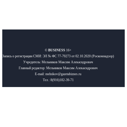
О нас
Реклама
Вакансии
Правила
Контакты
©
BUSINESS
16+
Запись о регистрации СМИ: ЭЛ № ФС 77-79273 от 02.10.2020 (Роскомнадзор)
Учредитель: Мельников Максим Алекасндрович
Главный редактор: Мельников Максим Алекасндрович
E-mail: melnikov@gazetabiznes.ru
Тел.: 8(916)182-39-71