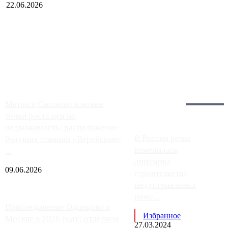
22.06.2026
Чем ближе к центру столицы, тем ситуация на АЗС лучше.
Однако АЗС, расположенные на приличном удалении от
Москвы, имеют более видимые проблемы. Так, некоторые
заправки на ЦКАД либо не работают полностью, либо
работают с ...
Загрузить больше
Главное:
Метро в Сколково и новые
точки роста цен на
недвижимость: расположение
В России резко
будущих станций «Верейская»,
изменилась
...
динамика
09.06.2026
строительства
индустриальных
поме...
Присоединение Одинцово к
Избранное
Москве в 2026 году: отделяем
27.03.2024