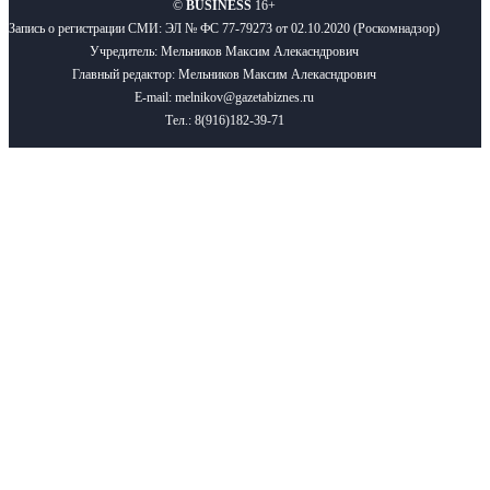
©
BUSINESS
16+
Запись о регистрации СМИ: ЭЛ № ФС 77-79273 от 02.10.2020 (Роскомнадзор)
Учредитель: Мельников Максим Алекасндрович
Главный редактор: Мельников Максим Алекасндрович
E-mail: melnikov@gazetabiznes.ru
Тел.: 8(916)182-39-71