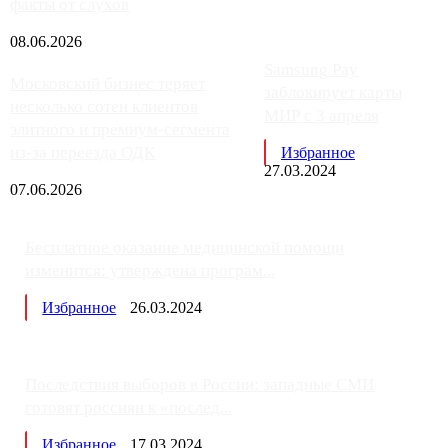
факты от слухов
08.06.2026
Samsung Pay
Московский бизнес теряет
заблокирует карты
несколько сотен клиентов
МИР с 3 апреля
элитного и премиум-сегмента
из-за переезда ОДК
Избранное
27.03.2024
07.06.2026
Бесплатное оказание медицинской помощи
изменится: утверждена програм...
Избранное
26.03.2024
Последствия выборов в России: западные СМИ
готовят россиян к «послед...
Избранное
17.03.2024