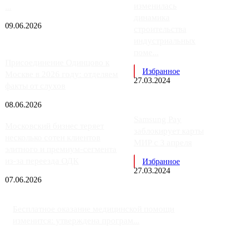
изменилась
...
динамика
09.06.2026
строительства
индустриальных
поме...
Присоединение Одинцово к
Избранное
Москве в 2026 году: отделяем
27.03.2024
факты от слухов
08.06.2026
Samsung Pay
Московский бизнес теряет
заблокирует карты
несколько сотен клиентов
МИР с 3 апреля
элитного и премиум-сегмента
из-за переезда ОДК
Избранное
27.03.2024
07.06.2026
Бесплатное оказание медицинской помощи
изменится: утверждена програм...