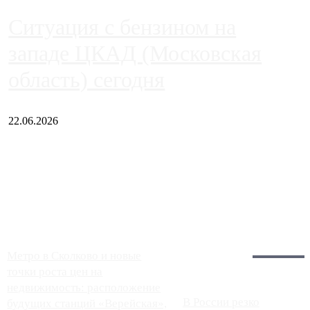
Ситуация с бензином на
западе ЦКАД (Московская
область) сегодня
22.06.2026
Чем ближе к центру столицы, тем ситуация на АЗС лучше.
Однако АЗС, расположенные на приличном удалении от
Москвы, имеют более видимые проблемы. Так, некоторые
заправки на ЦКАД либо не работают полностью, либо
работают с ...
Загрузить больше
Главное:
Метро в Сколково и новые
точки роста цен на
недвижимость: расположение
В России резко
будущих станций «Верейская»,