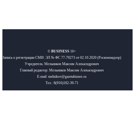
О нас
Реклама
Вакансии
Правила
Контакты
©
BUSINESS
16+
Запись о регистрации СМИ: ЭЛ № ФС 77-79273 от 02.10.2020 (Роскомнадзор)
Учредитель: Мельников Максим Алекасндрович
Главный редактор: Мельников Максим Алекасндрович
E-mail: melnikov@gazetabiznes.ru
Тел.: 8(916)182-39-71