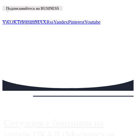
Подписывайтесь на BUSINESS
Предложить новость
VK
OK
Telegram
MAX
Rss
Yandex
Pinterest
Youtube
Сегодня:
Ситуация с бензином на
западе ЦКАД (Московская