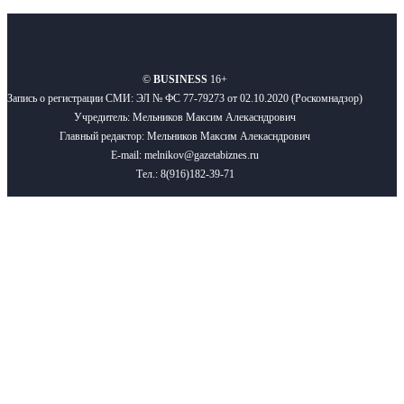
О нас
Реклама
Вакансии
Правила
Контакты
©
BUSINESS
16+
Запись о регистрации СМИ: ЭЛ № ФС 77-79273 от 02.10.2020 (Роскомнадзор)
Учредитель: Мельников Максим Алекасндрович
Главный редактор: Мельников Максим Алекасндрович
E-mail: melnikov@gazetabiznes.ru
Тел.: 8(916)182-39-71