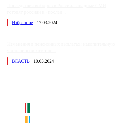
Последствия выборов в России: западные СМИ
готовят россиян к «послед...
Избранное
17.03.2024
Изменения в пенсионных выплатах: накопительную
часть пенсии хотят пе...
ВЛАСТЬ
10.03.2024