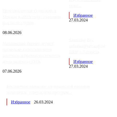
поме...
Присоединение Одинцово к
Избранное
Москве в 2026 году: отделяем
27.03.2024
факты от слухов
08.06.2026
Samsung Pay
Московский бизнес теряет
заблокирует карты
несколько сотен клиентов
МИР с 3 апреля
элитного и премиум-сегмента
из-за переезда ОДК
Избранное
27.03.2024
07.06.2026
Бесплатное оказание медицинской помощи
изменится: утверждена програм...
Избранное
26.03.2024