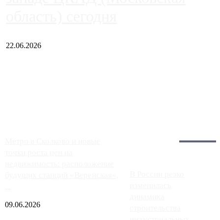
область) сегодня
22.06.2026
Чем ближе к центру столицы, тем ситуация на АЗС лучше.
Однако АЗС, расположенные на приличном удалении от
Москвы, имеют более видимые проблемы. Так, некоторые
заправки на ЦКАД либо не работают полностью, либо
работают с ...
Загрузить больше
Главное:
Метро в Сколково и новые
точки роста цен на
недвижимость: расположение
В России резко
будущих станций «Верейская»,
изменилась
...
динамика
09.06.2026
строительства
индустриальных