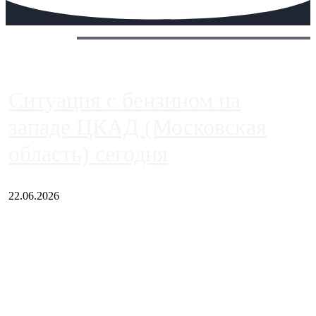
Сегодня:
Ситуация с бензином на
западе ЦКАД (Московская
область) сегодня
22.06.2026
Чем ближе к центру столицы, тем ситуация на АЗС лучше.
Однако АЗС, расположенные на приличном удалении от
Москвы, имеют более видимые проблемы. Так, некоторые
заправки на ЦКАД либо не работают полностью, либо
работают с ...