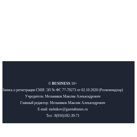
Подписывайтесь
О нас
Реклама
Вакансии
Правила
Контакты
©
BUSINESS
16+
Запись о регистрации СМИ: ЭЛ № ФС 77-79273 от 02.10.2020 (Роскомнадзор)
Учредитель: Мельников Максим Алекасндрович
Главный редактор: Мельников Максим Алекасндрович
E-mail: melnikov@gazetabiznes.ru
Тел.: 8(916)182-39-71