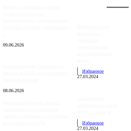
Загрузить больше
Главное:
Метро в Сколково и новые
точки роста цен на
недвижимость: расположение
В России резко
будущих станций «Верейская»,
изменилась
...
динамика
09.06.2026
строительства
индустриальных
поме...
Присоединение Одинцово к
Избранное
Москве в 2026 году: отделяем
27.03.2024
факты от слухов
08.06.2026
Samsung Pay
Московский бизнес теряет
заблокирует карты
несколько сотен клиентов
МИР с 3 апреля
элитного и премиум-сегмента
из-за переезда ОДК
Избранное
27.03.2024