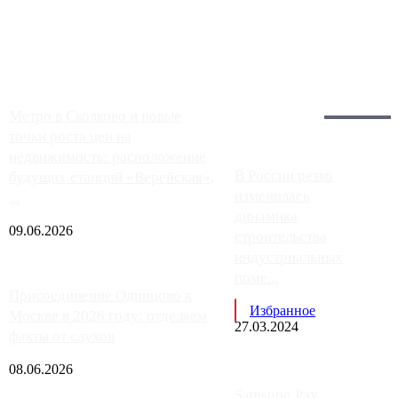
Москвы, имеют более видимые проблемы. Так, некоторые
заправки на ЦКАД либо не работают полностью, либо
работают с ...
Загрузить больше
Главное:
Метро в Сколково и новые
точки роста цен на
недвижимость: расположение
В России резко
будущих станций «Верейская»,
изменилась
...
динамика
09.06.2026
строительства
индустриальных
поме...
Присоединение Одинцово к
Избранное
Москве в 2026 году: отделяем
27.03.2024
факты от слухов
08.06.2026
Samsung Pay