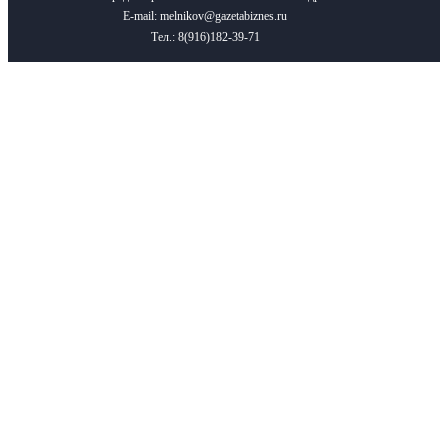
E-mail: melnikov@gazetabiznes.ru
Тел.: 8(916)182-39-71