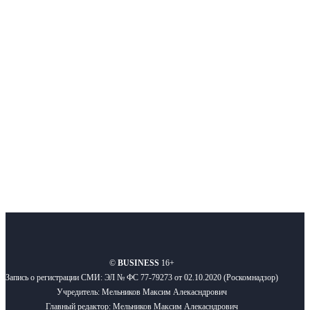
Интернет-СМИ с фокусом на события, влияющие на бизнес
Московского региона, основанное в 2009 году. Ежедневно публикуем
новости бизнеса и новости для бизнеса.
Подписывайтесь
О нас
Реклама
Вакансии
Правила
Контакты
©
BUSINESS
16+
Запись о регистрации СМИ: ЭЛ № ФС 77-79273 от 02.10.2020 (Роскомнадзор)
Учредитель: Мельников Максим Алекасндрович
Главный редактор: Мельников Максим Алекасндрович