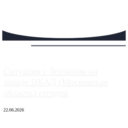
Сегодня:
Ситуация с бензином на
западе ЦКАД (Московская
область) сегодня
22.06.2026
Чем ближе к центру столицы, тем ситуация на АЗС лучше.
Однако АЗС, расположенные на приличном удалении от