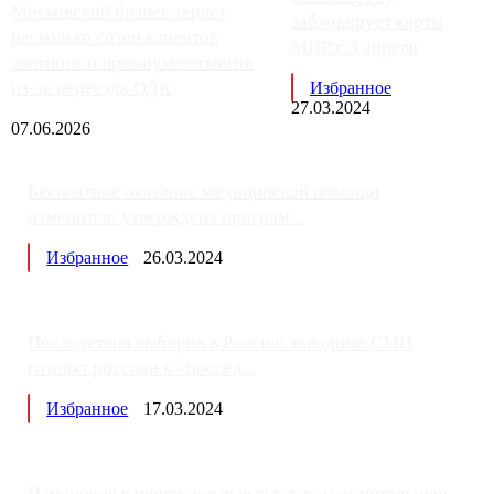
Московский бизнес теряет
заблокирует карты
несколько сотен клиентов
МИР с 3 апреля
элитного и премиум-сегмента
из-за переезда ОДК
Избранное
27.03.2024
07.06.2026
Бесплатное оказание медицинской помощи
изменится: утверждена програм...
Избранное
26.03.2024
Последствия выборов в России: западные СМИ
готовят россиян к «послед...
Избранное
17.03.2024
Изменения в пенсионных выплатах: накопительную