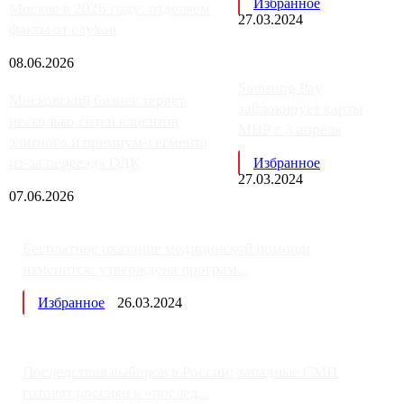
Избранное
Москве в 2026 году: отделяем
27.03.2024
факты от слухов
08.06.2026
Samsung Pay
Московский бизнес теряет
заблокирует карты
несколько сотен клиентов
МИР с 3 апреля
элитного и премиум-сегмента
из-за переезда ОДК
Избранное
27.03.2024
07.06.2026
Бесплатное оказание медицинской помощи
изменится: утверждена програм...
Избранное
26.03.2024
Последствия выборов в России: западные СМИ
готовят россиян к «послед...