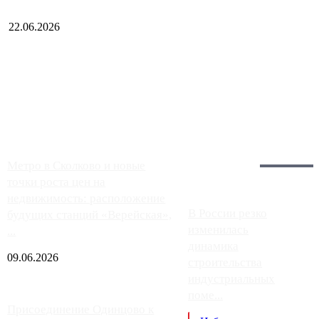
22.06.2026
Чем ближе к центру столицы, тем ситуация на АЗС лучше.
Однако АЗС, расположенные на приличном удалении от
Москвы, имеют более видимые проблемы. Так, некоторые
заправки на ЦКАД либо не работают полностью, либо
работают с ...
Загрузить больше
Главное:
Метро в Сколково и новые
точки роста цен на
недвижимость: расположение
В России резко
будущих станций «Верейская»,
изменилась
...
динамика
09.06.2026
строительства
индустриальных
поме...
Присоединение Одинцово к