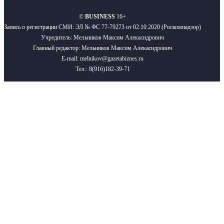
©
BUSINESS
16+
Запись о регистрации СМИ: ЭЛ № ФС 77-79273 от 02.10.2020 (Роскомнадзор)
Учредитель: Мельников Максим Алекасндрович
Главный редактор: Мельников Максим Алекасндрович
E-mail: melnikov@gazetabiznes.ru
Тел.: 8(916)182-39-71