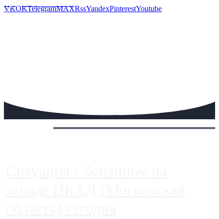
Предложить новость
VK
OK
Telegram
MAX
Rss
Yandex
Pinterest
Youtube
Сегодня:
Ситуация с бензином на
западе ЦКАД (Московская
область) сегодня