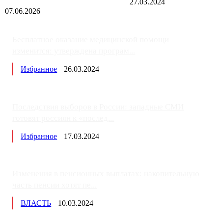
27.03.2024
07.06.2026
Бесплатное оказание медицинской помощи
изменится: утверждена програм...
Избранное
26.03.2024
Последствия выборов в России: западные СМИ
готовят россиян к «послед...
Избранное
17.03.2024
Изменения в пенсионных выплатах: накопительную
часть пенсии хотят пе...
ВЛАСТЬ
10.03.2024