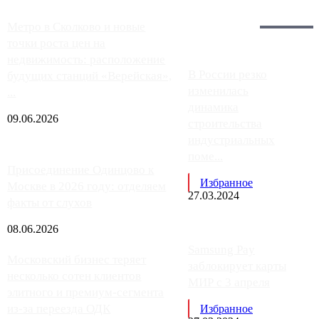
Загрузить больше
Главное:
Метро в Сколково и новые
точки роста цен на
недвижимость: расположение
В России резко
будущих станций «Верейская»,
изменилась
...
динамика
09.06.2026
строительства
индустриальных
поме...
Присоединение Одинцово к
Избранное
Москве в 2026 году: отделяем
27.03.2024
факты от слухов
08.06.2026
Samsung Pay
Московский бизнес теряет
заблокирует карты
несколько сотен клиентов
МИР с 3 апреля
элитного и премиум-сегмента
из-за переезда ОДК
Избранное