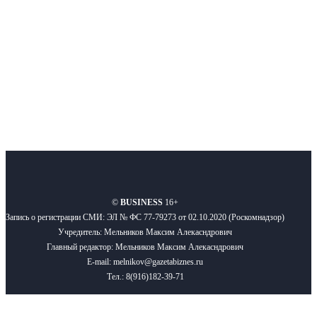
Подписывайтесь
О нас
Реклама
Вакансии
Правила
Контакты
©
BUSINESS
16+
Запись о регистрации СМИ: ЭЛ № ФС 77-79273 от 02.10.2020 (Роскомнадзор)
Учредитель: Мельников Максим Алекасндрович
Главный редактор: Мельников Максим Алекасндрович
E-mail: melnikov@gazetabiznes.ru
Тел.: 8(916)182-39-71