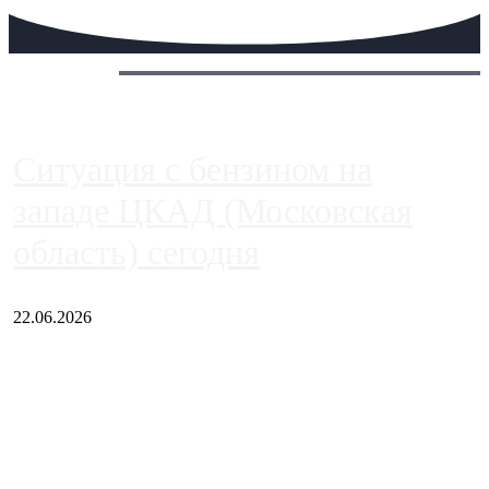
Сегодня:
Ситуация с бензином на
западе ЦКАД (Московская
область) сегодня
22.06.2026
Чем ближе к центру столицы, тем ситуация на АЗС лучше.
Однако АЗС, расположенные на приличном удалении от
Москвы, имеют более видимые проблемы. Так, некоторые
заправки на ЦКАД либо не работают полностью, либо
работают с ...