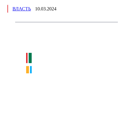
ВЛАСТЬ
10.03.2024
Немного о нас
Интернет-СМИ с фокусом на события, влияющие на бизнес