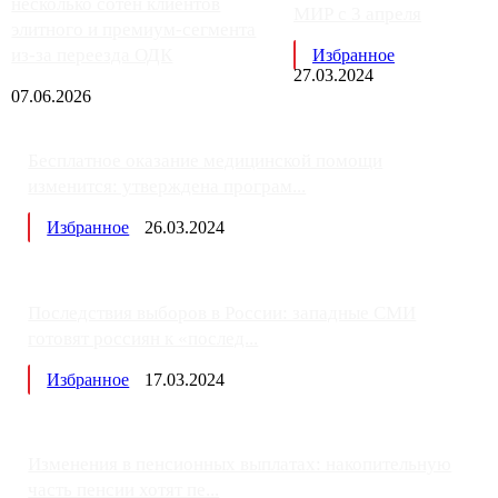
несколько сотен клиентов
МИР с 3 апреля
элитного и премиум-сегмента
из-за переезда ОДК
Избранное
27.03.2024
07.06.2026
Бесплатное оказание медицинской помощи
изменится: утверждена програм...
Избранное
26.03.2024
Последствия выборов в России: западные СМИ
готовят россиян к «послед...
Избранное
17.03.2024
Изменения в пенсионных выплатах: накопительную
часть пенсии хотят пе...