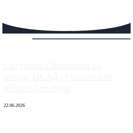
Сегодня:
Ситуация с бензином на
западе ЦКАД (Московская
область) сегодня
22.06.2026
Чем ближе к центру столицы, тем ситуация на АЗС лучше.
Однако АЗС, расположенные на приличном удалении от
Москвы, имеют более видимые проблемы. Так, некоторые
заправки на ЦКАД либо не работают полностью, либо