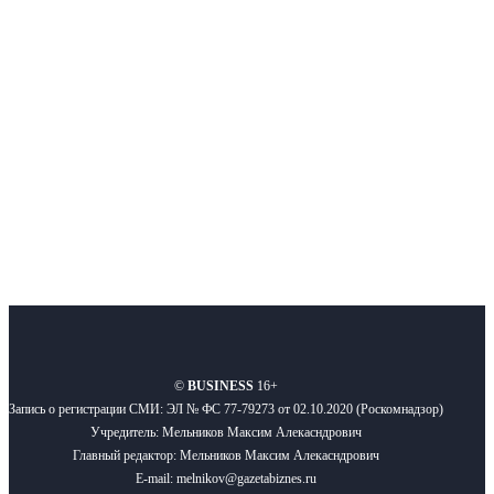
Московского региона, основанное в 2009 году. Ежедневно публикуем
новости бизнеса и новости для бизнеса.
Подписывайтесь
О нас
Реклама
Вакансии
Правила
Контакты
©
BUSINESS
16+
Запись о регистрации СМИ: ЭЛ № ФС 77-79273 от 02.10.2020 (Роскомнадзор)
Учредитель: Мельников Максим Алекасндрович
Главный редактор: Мельников Максим Алекасндрович
E-mail: melnikov@gazetabiznes.ru