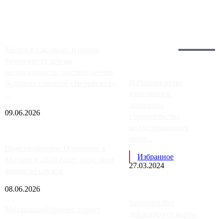
работают с ...
Загрузить больше
Главное:
Метро в Сколково и новые
точки роста цен на
недвижимость: расположение
В России резко
будущих станций «Верейская»,
изменилась
...
динамика
09.06.2026
строительства
индустриальных
поме...
Присоединение Одинцово к
Избранное
Москве в 2026 году: отделяем
27.03.2024
факты от слухов
08.06.2026
Samsung Pay
Московский бизнес теряет
заблокирует карты