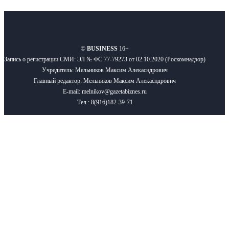
О нас
Реклама
Вакансии
Правила
Контакты
©
BUSINESS
16+
Запись о регистрации СМИ: ЭЛ № ФС 77-79273 от 02.10.2020 (Роскомнадзор)
Учредитель: Мельников Максим Алекасндрович
Главный редактор: Мельников Максим Алекасндрович
E-mail: melnikov@gazetabiznes.ru
Тел.: 8(916)182-39-71