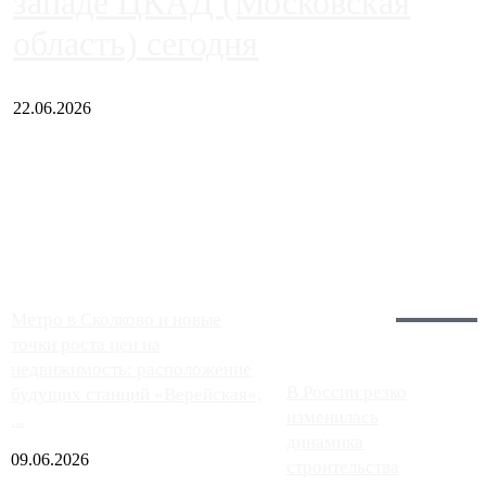
западе ЦКАД (Московская
область) сегодня
22.06.2026
Чем ближе к центру столицы, тем ситуация на АЗС лучше.
Однако АЗС, расположенные на приличном удалении от
Москвы, имеют более видимые проблемы. Так, некоторые
заправки на ЦКАД либо не работают полностью, либо
работают с ...
Загрузить больше
Главное:
Метро в Сколково и новые
точки роста цен на
недвижимость: расположение
В России резко
будущих станций «Верейская»,
изменилась
...
динамика
09.06.2026
строительства