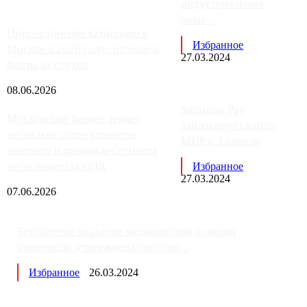
индустриальных
поме...
Присоединение Одинцово к
Избранное
Москве в 2026 году: отделяем
27.03.2024
факты от слухов
08.06.2026
Samsung Pay
Московский бизнес теряет
заблокирует карты
несколько сотен клиентов
МИР с 3 апреля
элитного и премиум-сегмента
из-за переезда ОДК
Избранное
27.03.2024
07.06.2026
Бесплатное оказание медицинской помощи
изменится: утверждена програм...
Избранное
26.03.2024