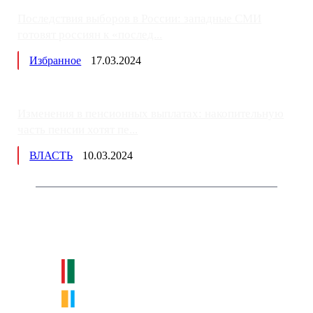
Последствия выборов в России: западные СМИ
готовят россиян к «послед...
Избранное
17.03.2024
Изменения в пенсионных выплатах: накопительную
часть пенсии хотят пе...
ВЛАСТЬ
10.03.2024