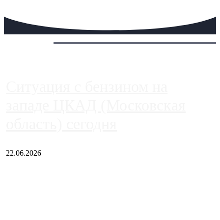
Сегодня:
Ситуация с бензином на
западе ЦКАД (Московская
область) сегодня
22.06.2026
Чем ближе к центру столицы, тем ситуация на АЗС лучше.
Однако АЗС, расположенные на приличном удалении от
Москвы, имеют более видимые проблемы. Так, некоторые
заправки на ЦКАД либо не работают полностью, либо
работают с ...