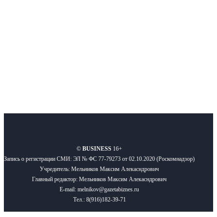
Подписывайтесь
О нас
Реклама
Вакансии
Правила
Контакты
©
BUSINESS
16+
Запись о регистрации СМИ: ЭЛ № ФС 77-79273 от 02.10.2020 (Роскомнадзор)
Учредитель: Мельников Максим Алекасндрович
Главный редактор: Мельников Максим Алекасндрович
E-mail: melnikov@gazetabiznes.ru
Тел.: 8(916)182-39-71