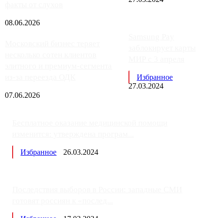
факты от слухов
08.06.2026
Samsung Pay
Московский бизнес теряет
заблокирует карты
несколько сотен клиентов
МИР с 3 апреля
элитного и премиум-сегмента
из-за переезда ОДК
Избранное
27.03.2024
07.06.2026
Бесплатное оказание медицинской помощи
изменится: утверждена програм...
Избранное
26.03.2024
Последствия выборов в России: западные СМИ
готовят россиян к «послед...