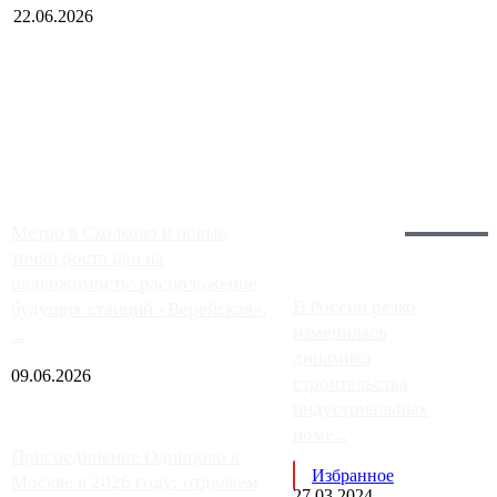
22.06.2026
Чем ближе к центру столицы, тем ситуация на АЗС лучше.
Однако АЗС, расположенные на приличном удалении от
Москвы, имеют более видимые проблемы. Так, некоторые
заправки на ЦКАД либо не работают полностью, либо
работают с ...
Загрузить больше
Главное:
Метро в Сколково и новые
точки роста цен на
недвижимость: расположение
В России резко
будущих станций «Верейская»,
изменилась
...
динамика
09.06.2026
строительства
индустриальных
поме...
Присоединение Одинцово к
Избранное
Москве в 2026 году: отделяем
27.03.2024