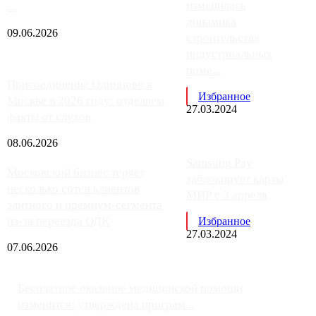
изменилась
...
динамика
09.06.2026
строительства
индустриальных
поме...
Присоединение Одинцово к
Избранное
Москве в 2026 году: отделяем
27.03.2024
факты от слухов
08.06.2026
Samsung Pay
Московский бизнес теряет
заблокирует карты
несколько сотен клиентов
МИР с 3 апреля
элитного и премиум-сегмента
из-за переезда ОДК
Избранное
27.03.2024
07.06.2026
Бесплатное оказание медицинской помощи
изменится: утверждена програм...