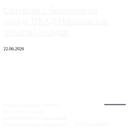
Ситуация с бензином на
западе ЦКАД (Московская
область) сегодня
22.06.2026
Чем ближе к центру столицы, тем ситуация на АЗС лучше.
Однако АЗС, расположенные на приличном удалении от
Москвы, имеют более видимые проблемы. Так, некоторые
заправки на ЦКАД либо не работают полностью, либо
работают с ...
Загрузить больше
Главное:
Метро в Сколково и новые
точки роста цен на
недвижимость: расположение
В России резко
будущих станций «Верейская»,