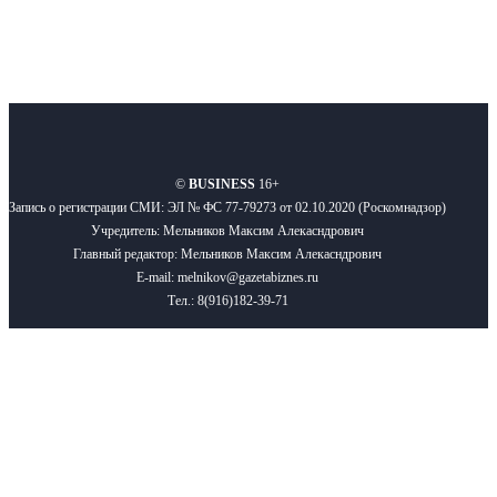
О нас
Реклама
Вакансии
Правила
Контакты
©
BUSINESS
16+
Запись о регистрации СМИ: ЭЛ № ФС 77-79273 от 02.10.2020 (Роскомнадзор)
Учредитель: Мельников Максим Алекасндрович
Главный редактор: Мельников Максим Алекасндрович
E-mail: melnikov@gazetabiznes.ru
Тел.: 8(916)182-39-71