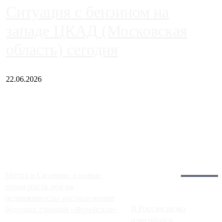
Ситуация с бензином на
западе ЦКАД (Московская
область) сегодня
22.06.2026
Чем ближе к центру столицы, тем ситуация на АЗС лучше.
Однако АЗС, расположенные на приличном удалении от
Москвы, имеют более видимые проблемы. Так, некоторые
заправки на ЦКАД либо не работают полностью, либо
работают с ...
Загрузить больше
Главное:
Метро в Сколково и новые
точки роста цен на
недвижимость: расположение
В России резко
будущих станций «Верейская»,
изменилась
...