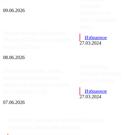
динамика
09.06.2026
строительства
индустриальных
поме...
Присоединение Одинцово к
Избранное
Москве в 2026 году: отделяем
27.03.2024
факты от слухов
08.06.2026
Samsung Pay
Московский бизнес теряет
заблокирует карты
несколько сотен клиентов
МИР с 3 апреля
элитного и премиум-сегмента
из-за переезда ОДК
Избранное
27.03.2024
07.06.2026
Бесплатное оказание медицинской помощи
изменится: утверждена програм...