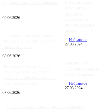
В России резко
будущих станций «Верейская»,
изменилась
...
динамика
09.06.2026
строительства
индустриальных
поме...
Присоединение Одинцово к
Избранное
Москве в 2026 году: отделяем
27.03.2024
факты от слухов
08.06.2026
Samsung Pay
Московский бизнес теряет
заблокирует карты
несколько сотен клиентов
МИР с 3 апреля
элитного и премиум-сегмента
из-за переезда ОДК
Избранное
27.03.2024
07.06.2026
Бесплатное оказание медицинской помощи