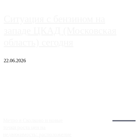
Ситуация с бензином на
западе ЦКАД (Московская
область) сегодня
22.06.2026
Чем ближе к центру столицы, тем ситуация на АЗС лучше.
Однако АЗС, расположенные на приличном удалении от
Москвы, имеют более видимые проблемы. Так, некоторые
заправки на ЦКАД либо не работают полностью, либо
работают с ...
Загрузить больше
Главное:
Метро в Сколково и новые
точки роста цен на
недвижимость: расположение