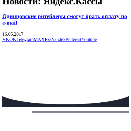
Новости: Яндекс.Кассы
Одинцовские ритейлеры смогут брать оплату по
e-mail
16.05.2017
VK
OK
Telegram
MAX
Rss
Yandex
Pinterest
Youtube
Сегодня: