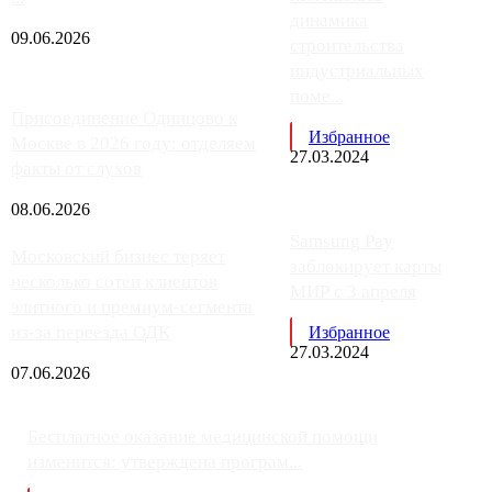
динамика
09.06.2026
строительства
индустриальных
поме...
Присоединение Одинцово к
Избранное
Москве в 2026 году: отделяем
27.03.2024
факты от слухов
08.06.2026
Samsung Pay
Московский бизнес теряет
заблокирует карты
несколько сотен клиентов
МИР с 3 апреля
элитного и премиум-сегмента
из-за переезда ОДК
Избранное
27.03.2024
07.06.2026
Бесплатное оказание медицинской помощи
изменится: утверждена програм...