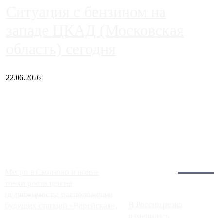
Ситуация с бензином на
западе ЦКАД (Московская
область) сегодня
22.06.2026
Чем ближе к центру столицы, тем ситуация на АЗС лучше.
Однако АЗС, расположенные на приличном удалении от
Москвы, имеют более видимые проблемы. Так, некоторые
заправки на ЦКАД либо не работают полностью, либо
работают с ...
Загрузить больше
Главное:
Метро в Сколково и новые
точки роста цен на
недвижимость: расположение
В России резко
будущих станций «Верейская»,
изменилась
...