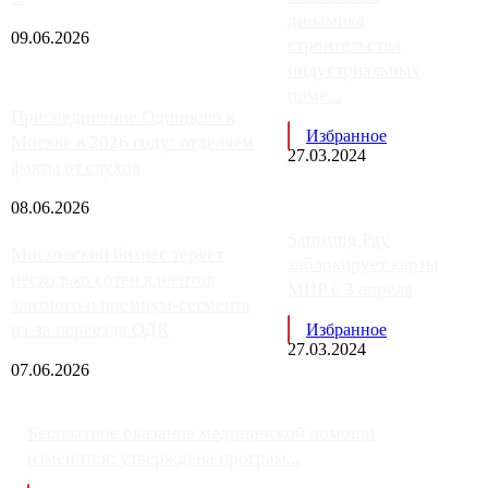
динамика
09.06.2026
строительства
индустриальных
поме...
Присоединение Одинцово к
Избранное
Москве в 2026 году: отделяем
27.03.2024
факты от слухов
08.06.2026
Samsung Pay
Московский бизнес теряет
заблокирует карты
несколько сотен клиентов
МИР с 3 апреля
элитного и премиум-сегмента
из-за переезда ОДК
Избранное
27.03.2024
07.06.2026
Бесплатное оказание медицинской помощи
изменится: утверждена програм...