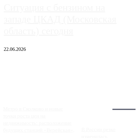
Ситуация с бензином на
западе ЦКАД (Московская
область) сегодня
22.06.2026
Чем ближе к центру столицы, тем ситуация на АЗС лучше.
Однако АЗС, расположенные на приличном удалении от
Москвы, имеют более видимые проблемы. Так, некоторые
заправки на ЦКАД либо не работают полностью, либо
работают с ...
Загрузить больше
Главное:
Метро в Сколково и новые
точки роста цен на
недвижимость: расположение
В России резко
будущих станций «Верейская»,
изменилась
...