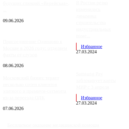
В России резко
будущих станций «Верейская»,
изменилась
...
динамика
09.06.2026
строительства
индустриальных
поме...
Присоединение Одинцово к
Избранное
Москве в 2026 году: отделяем
27.03.2024
факты от слухов
08.06.2026
Samsung Pay
Московский бизнес теряет
заблокирует карты
несколько сотен клиентов
МИР с 3 апреля
элитного и премиум-сегмента
из-за переезда ОДК
Избранное
27.03.2024
07.06.2026
Бесплатное оказание медицинской помощи