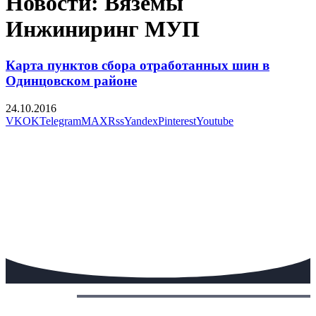
Новости: Вязёмы
Инжиниринг МУП
Карта пунктов сбора отработанных шин в
Одинцовском районе
24.10.2016
VK
OK
Telegram
MAX
Rss
Yandex
Pinterest
Youtube
Сегодня: