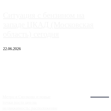
Ситуация с бензином на
западе ЦКАД (Московская
область) сегодня
22.06.2026
Чем ближе к центру столицы, тем ситуация на АЗС лучше.
Однако АЗС, расположенные на приличном удалении от
Москвы, имеют более видимые проблемы. Так, некоторые
заправки на ЦКАД либо не работают полностью, либо
работают с ...
Загрузить больше
Главное:
Метро в Сколково и новые
точки роста цен на
недвижимость: расположение