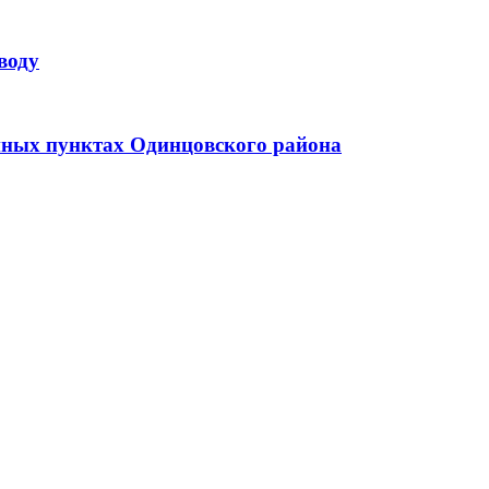
воду
енных пунктах Одинцовского района