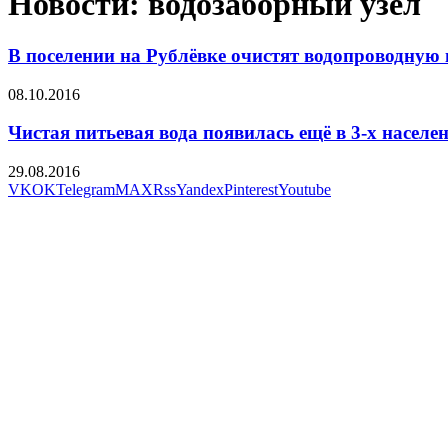
Новости: водозаборный узел
В поселении на Рублёвке очистят водопроводную 
08.10.2016
Чистая питьевая вода появилась ещё в 3-х насел
29.08.2016
VK
OK
Telegram
MAX
Rss
Yandex
Pinterest
Youtube