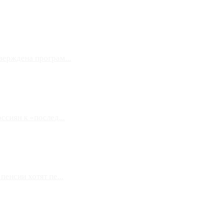
верждена програм...
сиян к «послед...
енсии хотят пе...