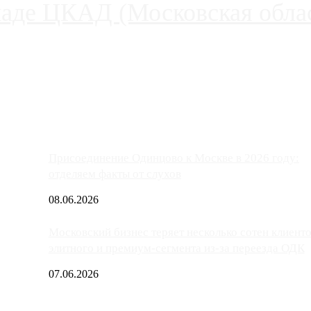
паде ЦКАД (Московская облас
ако АЗС, расположенные на приличном удалении от Москвы, имеют
Присоединение Одинцово к Москве в 2026 году:
отделяем факты от слухов
08.06.2026
Московский бизнес теряет несколько сотен клиент
элитного и премиум-сегмента из-за переезда ОДК
07.06.2026