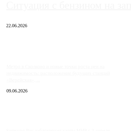
Ситуация с бензином на за
22.06.2026
Чем ближе к центру столицы, тем ситуация на АЗС лучше. Одн
либо не работают полностью, либо работают с ...
Метро в Сколково и новые точки роста цен на
недвижимость: расположение будущих станций
«Верейская», ...
09.06.2026
Samsung Pay заблокирует карты МИР с 3 апреля