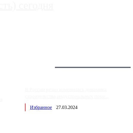
ть) сегодня
 более видимые проблемы. Так, некоторые заправки на ЦКАД
Загрузить больше
Главное:
В России резко изменилась динамика
строительства индустриальных поме...
ов
Избранное
27.03.2024