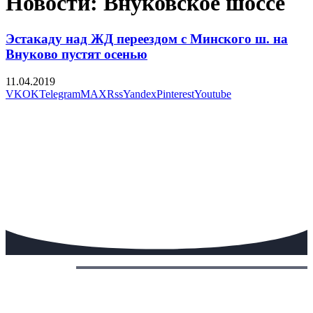
Новости: Внуковское шоссе
Эстакаду над ЖД переездом с Минского ш. на
Внуково пустят осенью
11.04.2019
VK
OK
Telegram
MAX
Rss
Yandex
Pinterest
Youtube
Сегодня: