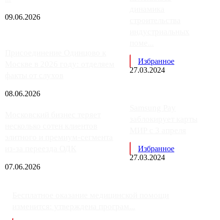
динамика
09.06.2026
строительства
индустриальных
поме...
Присоединение Одинцово к
Избранное
Москве в 2026 году: отделяем
27.03.2024
факты от слухов
08.06.2026
Samsung Pay
Московский бизнес теряет
заблокирует карты
несколько сотен клиентов
МИР с 3 апреля
элитного и премиум-сегмента
из-за переезда ОДК
Избранное
27.03.2024
07.06.2026
Бесплатное оказание медицинской помощи
изменится: утверждена програм...