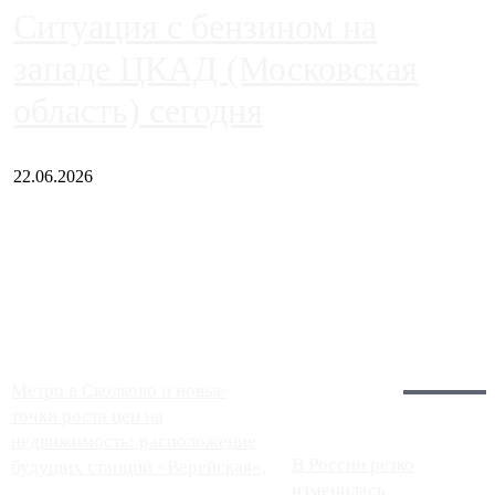
Ситуация с бензином на
западе ЦКАД (Московская
область) сегодня
22.06.2026
Чем ближе к центру столицы, тем ситуация на АЗС лучше.
Однако АЗС, расположенные на приличном удалении от
Москвы, имеют более видимые проблемы. Так, некоторые
заправки на ЦКАД либо не работают полностью, либо
работают с ...
Загрузить больше
Главное:
Метро в Сколково и новые
точки роста цен на
недвижимость: расположение
В России резко
будущих станций «Верейская»,
изменилась
...