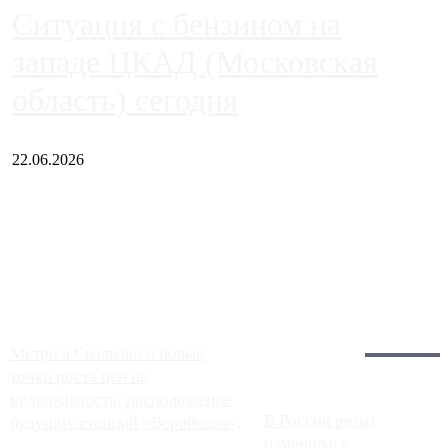
Ситуация с бензином на
западе ЦКАД (Московская
область) сегодня
22.06.2026
Чем ближе к центру столицы, тем ситуация на АЗС лучше.
Однако АЗС, расположенные на приличном удалении от
Москвы, имеют более видимые проблемы. Так, некоторые
заправки на ЦКАД либо не работают полностью, либо
работают с ...
Загрузить больше
Главное:
Метро в Сколково и новые
точки роста цен на
недвижимость: расположение
В России резко
будущих станций «Верейская»,
изменилась
...