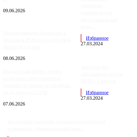
динамика
09.06.2026
строительства
индустриальных
поме...
Присоединение Одинцово к
Избранное
Москве в 2026 году: отделяем
27.03.2024
факты от слухов
08.06.2026
Samsung Pay
Московский бизнес теряет
заблокирует карты
несколько сотен клиентов
МИР с 3 апреля
элитного и премиум-сегмента
из-за переезда ОДК
Избранное
27.03.2024
07.06.2026
Бесплатное оказание медицинской помощи
изменится: утверждена програм...