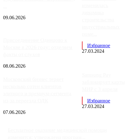
изменилась
...
динамика
09.06.2026
строительства
индустриальных
поме...
Присоединение Одинцово к
Избранное
Москве в 2026 году: отделяем
27.03.2024
факты от слухов
08.06.2026
Samsung Pay
Московский бизнес теряет
заблокирует карты
несколько сотен клиентов
МИР с 3 апреля
элитного и премиум-сегмента
из-за переезда ОДК
Избранное
27.03.2024
07.06.2026
Бесплатное оказание медицинской помощи
изменится: утверждена програм...