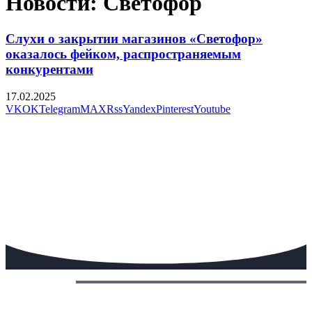
Новости: Светофор
Слухи о закрытии магазинов «Светофор»
оказалось фейком, распространяемым
конкурентами
17.02.2025
VK
OK
Telegram
MAX
Rss
Yandex
Pinterest
Youtube
Сегодня: