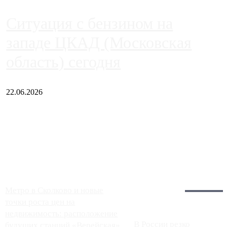
Ситуация с бензином на
западе ЦКАД (Московская
область) сегодня
22.06.2026
Чем ближе к центру столицы, тем ситуация на АЗС лучше.
Однако АЗС, расположенные на приличном удалении от
Москвы, имеют более видимые проблемы. Так, некоторые
заправки на ЦКАД либо не работают полностью, либо
работают с ...
Загрузить больше
Главное:
Метро в Сколково и новые
точки роста цен на
недвижимость: расположение
В России резко
будущих станций «Верейская»,