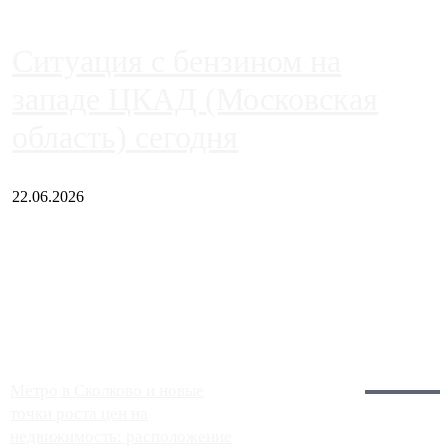
Ситуация с бензином на
западе ЦКАД (Московская
область) сегодня
22.06.2026
Чем ближе к центру столицы, тем ситуация на АЗС лучше.
Однако АЗС, расположенные на приличном удалении от
Москвы, имеют более видимые проблемы. Так, некоторые
заправки на ЦКАД либо не работают полностью, либо
работают с ...
Загрузить больше
Главное:
Метро в Сколково и новые
точки роста цен на
недвижимость: расположение