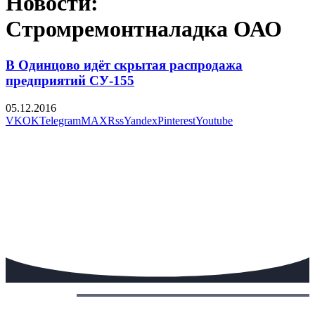
Новости:
Стромремонтналадка ОАО
В Одинцово идёт скрытая распродажа
предприятий СУ-155
05.12.2016
VK
OK
Telegram
MAX
Rss
Yandex
Pinterest
Youtube
Сегодня: