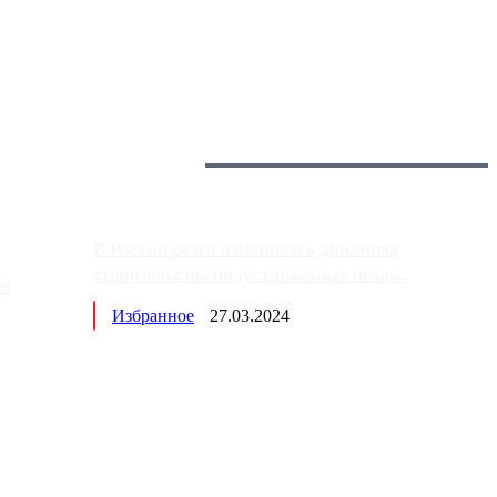
 более видимые проблемы. Так, некоторые заправки на ЦКАД
Загрузить больше
Главное:
В России резко изменилась динамика
строительства индустриальных поме...
ов
Избранное
27.03.2024