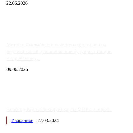
22.06.2026
Чем ближе к центру столицы, тем ситуация на АЗС лучше. Одн
либо не работают полностью, либо работают с ...
Метро в Сколково и новые точки роста цен на
недвижимость: расположение будущих станций
«Верейская», ...
09.06.2026
Samsung Pay заблокирует карты МИР с 3 апреля
Избранное
27.03.2024