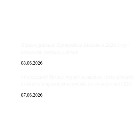
ако АЗС, расположенные на приличном удалении от Москвы, имеют
Присоединение Одинцово к Москве в 2026 году:
отделяем факты от слухов
08.06.2026
Московский бизнес теряет несколько сотен клиент
элитного и премиум-сегмента из-за переезда ОДК
07.06.2026