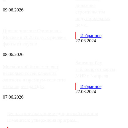
динамика
09.06.2026
строительства
индустриальных
поме...
Присоединение Одинцово к
Избранное
Москве в 2026 году: отделяем
27.03.2024
факты от слухов
08.06.2026
Samsung Pay
Московский бизнес теряет
заблокирует карты
несколько сотен клиентов
МИР с 3 апреля
элитного и премиум-сегмента
из-за переезда ОДК
Избранное
27.03.2024
07.06.2026
Бесплатное оказание медицинской помощи
изменится: утверждена програм...