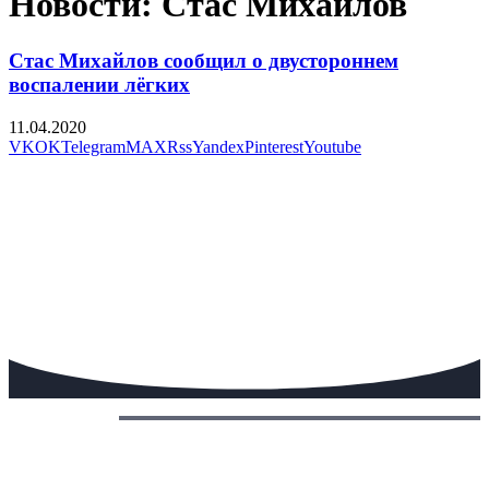
Новости: Стас Михайлов
Стас Михайлов сообщил о двустороннем
воспалении лёгких
11.04.2020
VK
OK
Telegram
MAX
Rss
Yandex
Pinterest
Youtube
Сегодня: