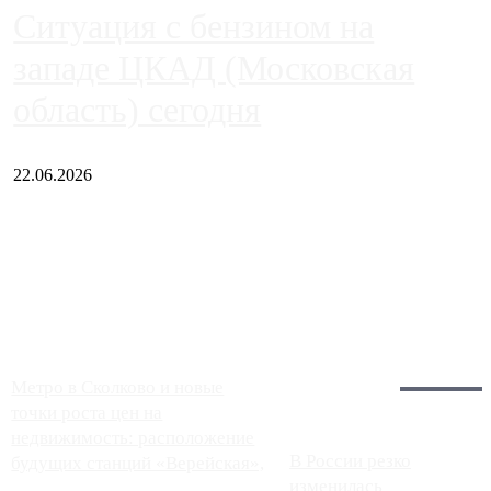
Ситуация с бензином на
западе ЦКАД (Московская
область) сегодня
22.06.2026
Чем ближе к центру столицы, тем ситуация на АЗС лучше.
Однако АЗС, расположенные на приличном удалении от
Москвы, имеют более видимые проблемы. Так, некоторые
заправки на ЦКАД либо не работают полностью, либо
работают с ...
Загрузить больше
Главное:
Метро в Сколково и новые
точки роста цен на
недвижимость: расположение
В России резко
будущих станций «Верейская»,
изменилась
...