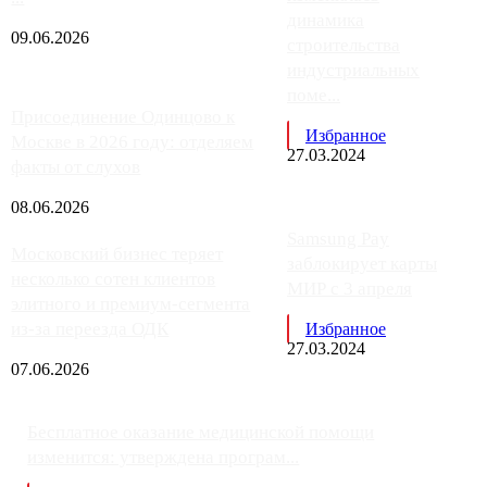
динамика
09.06.2026
строительства
индустриальных
поме...
Присоединение Одинцово к
Избранное
Москве в 2026 году: отделяем
27.03.2024
факты от слухов
08.06.2026
Samsung Pay
Московский бизнес теряет
заблокирует карты
несколько сотен клиентов
МИР с 3 апреля
элитного и премиум-сегмента
из-за переезда ОДК
Избранное
27.03.2024
07.06.2026
Бесплатное оказание медицинской помощи
изменится: утверждена програм...