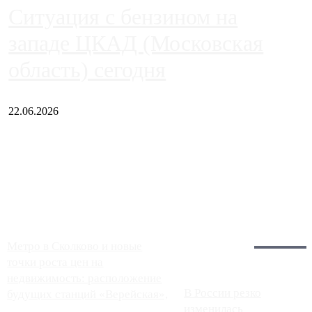
Ситуация с бензином на
западе ЦКАД (Московская
область) сегодня
22.06.2026
Чем ближе к центру столицы, тем ситуация на АЗС лучше.
Однако АЗС, расположенные на приличном удалении от
Москвы, имеют более видимые проблемы. Так, некоторые
заправки на ЦКАД либо не работают полностью, либо
работают с ...
Загрузить больше
Главное:
Метро в Сколково и новые
точки роста цен на
недвижимость: расположение
В России резко
будущих станций «Верейская»,
изменилась
...