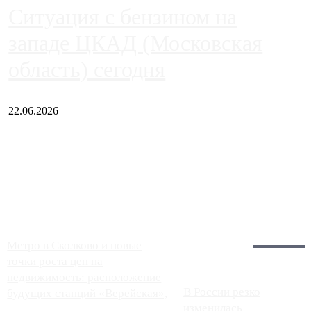
Ситуация с бензином на
западе ЦКАД (Московская
область) сегодня
22.06.2026
Чем ближе к центру столицы, тем ситуация на АЗС лучше.
Однако АЗС, расположенные на приличном удалении от
Москвы, имеют более видимые проблемы. Так, некоторые
заправки на ЦКАД либо не работают полностью, либо
работают с ...
Загрузить больше
Главное:
Метро в Сколково и новые
точки роста цен на
недвижимость: расположение
В России резко
будущих станций «Верейская»,
изменилась
...