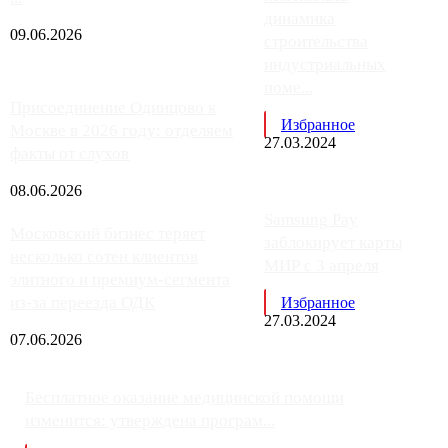
динамика
09.06.2026
строительства
индустриальных
поме...
Присоединение Одинцово к
Избранное
Москве в 2026 году: отделяем
27.03.2024
факты от слухов
08.06.2026
Samsung Pay
Московский бизнес теряет
заблокирует карты
несколько сотен клиентов
МИР с 3 апреля
элитного и премиум-сегмента
из-за переезда ОДК
Избранное
27.03.2024
07.06.2026
Бесплатное оказание медицинской помощи
изменится: утверждена програм...