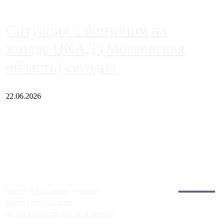
Ситуация с бензином на
западе ЦКАД (Московская
область) сегодня
22.06.2026
Чем ближе к центру столицы, тем ситуация на АЗС лучше.
Однако АЗС, расположенные на приличном удалении от
Москвы, имеют более видимые проблемы. Так, некоторые
заправки на ЦКАД либо не работают полностью, либо
работают с ...
Загрузить больше
Главное:
Метро в Сколково и новые
точки роста цен на
недвижимость: расположение