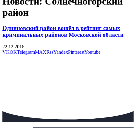
Новости: Солнечногорский
район
Одинцовский район вошёл в рейтинг самых
криминальных районов Московской области
22.12.2016
VK
OK
Telegram
MAX
Rss
Yandex
Pinterest
Youtube
Сегодня: