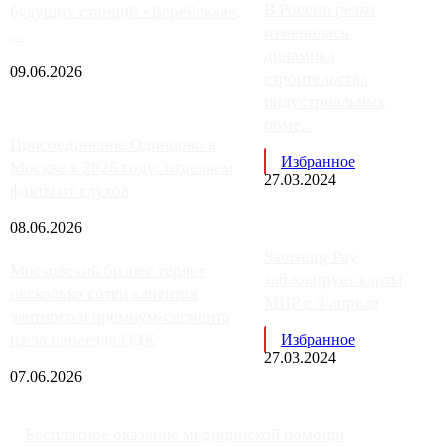
В России резко
будущих станций «Верейская»,
изменилась
...
динамика
09.06.2026
строительства
индустриальных
поме...
Присоединение Одинцово к
Избранное
Москве в 2026 году: отделяем
27.03.2024
факты от слухов
08.06.2026
Samsung Pay
Московский бизнес теряет
заблокирует карты
несколько сотен клиентов
МИР с 3 апреля
элитного и премиум-сегмента
из-за переезда ОДК
Избранное
27.03.2024
07.06.2026
Бесплатное оказание медицинской помощи