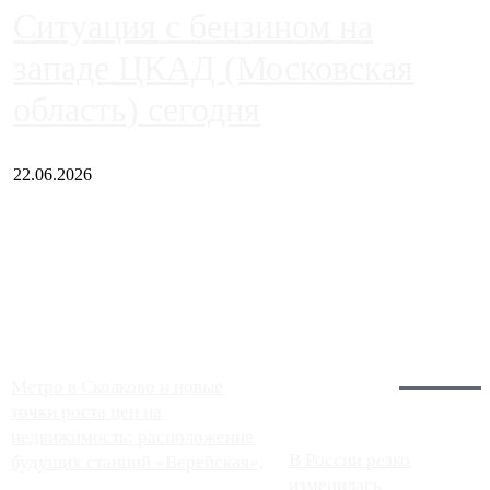
Ситуация с бензином на
западе ЦКАД (Московская
область) сегодня
22.06.2026
Чем ближе к центру столицы, тем ситуация на АЗС лучше.
Однако АЗС, расположенные на приличном удалении от
Москвы, имеют более видимые проблемы. Так, некоторые
заправки на ЦКАД либо не работают полностью, либо
работают с ...
Загрузить больше
Главное:
Метро в Сколково и новые
точки роста цен на
недвижимость: расположение
В России резко
будущих станций «Верейская»,
изменилась
...