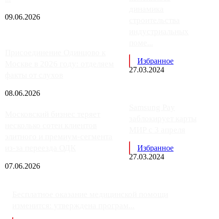
динамика
09.06.2026
строительства
индустриальных
поме...
Присоединение Одинцово к
Избранное
Москве в 2026 году: отделяем
27.03.2024
факты от слухов
08.06.2026
Samsung Pay
Московский бизнес теряет
заблокирует карты
несколько сотен клиентов
МИР с 3 апреля
элитного и премиум-сегмента
из-за переезда ОДК
Избранное
27.03.2024
07.06.2026
Бесплатное оказание медицинской помощи
изменится: утверждена програм...