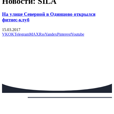
Новости: SILA
На улице Северной в Одинцово открылся
фитнес-клуб
15.03.2017
VK
OK
Telegram
MAX
Rss
Yandex
Pinterest
Youtube
Сегодня: