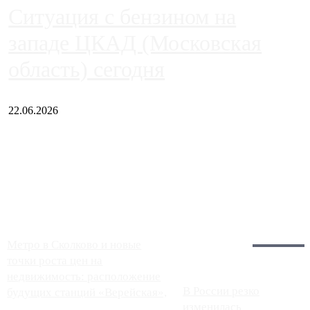
Ситуация с бензином на
западе ЦКАД (Московская
область) сегодня
22.06.2026
Чем ближе к центру столицы, тем ситуация на АЗС лучше.
Однако АЗС, расположенные на приличном удалении от
Москвы, имеют более видимые проблемы. Так, некоторые
заправки на ЦКАД либо не работают полностью, либо
работают с ...
Загрузить больше
Главное:
Метро в Сколково и новые
точки роста цен на
недвижимость: расположение
В России резко
будущих станций «Верейская»,
изменилась
...