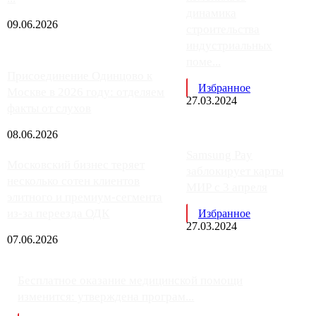
динамика
09.06.2026
строительства
индустриальных
поме...
Присоединение Одинцово к
Избранное
Москве в 2026 году: отделяем
27.03.2024
факты от слухов
08.06.2026
Samsung Pay
Московский бизнес теряет
заблокирует карты
несколько сотен клиентов
МИР с 3 апреля
элитного и премиум-сегмента
из-за переезда ОДК
Избранное
27.03.2024
07.06.2026
Бесплатное оказание медицинской помощи
изменится: утверждена програм...