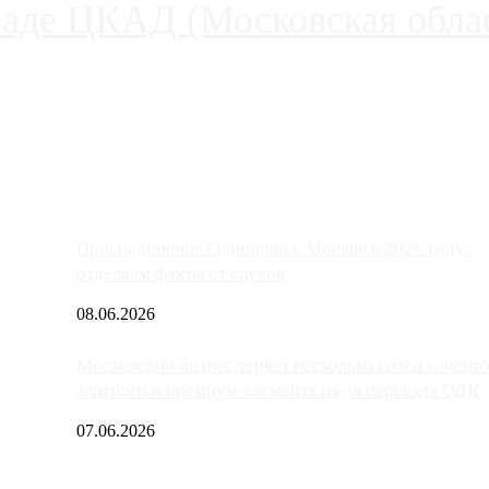
паде ЦКАД (Московская облас
ако АЗС, расположенные на приличном удалении от Москвы, имеют
Присоединение Одинцово к Москве в 2026 году:
отделяем факты от слухов
08.06.2026
Московский бизнес теряет несколько сотен клиент
элитного и премиум-сегмента из-за переезда ОДК
07.06.2026