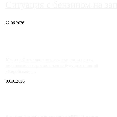
Ситуация с бензином на за
22.06.2026
Чем ближе к центру столицы, тем ситуация на АЗС лучше. Одн
либо не работают полностью, либо работают с ...
Метро в Сколково и новые точки роста цен на
недвижимость: расположение будущих станций
«Верейская», ...
09.06.2026
Samsung Pay заблокирует карты МИР с 3 апреля