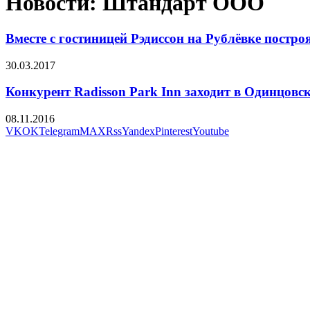
Новости: Штандарт ООО
Вместе с гостиницей Рэдиссон на Рублёвке постро
30.03.2017
Конкурент Radisson Park Inn заходит в Одинцовс
08.11.2016
VK
OK
Telegram
MAX
Rss
Yandex
Pinterest
Youtube