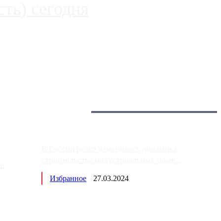
ть) сегодня
 более видимые проблемы. Так, некоторые заправки на ЦКАД
Загрузить больше
Главное:
В России резко изменилась динамика
строительства индустриальных поме...
ов
Избранное
27.03.2024