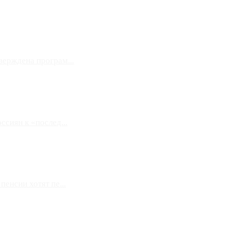
верждена програм...
сиян к «послед...
енсии хотят пе...