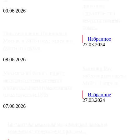
динамика
09.06.2026
строительства
индустриальных
поме...
Присоединение Одинцово к
Избранное
Москве в 2026 году: отделяем
27.03.2024
факты от слухов
08.06.2026
Samsung Pay
Московский бизнес теряет
заблокирует карты
несколько сотен клиентов
МИР с 3 апреля
элитного и премиум-сегмента
из-за переезда ОДК
Избранное
27.03.2024
07.06.2026
Бесплатное оказание медицинской помощи
изменится: утверждена програм...