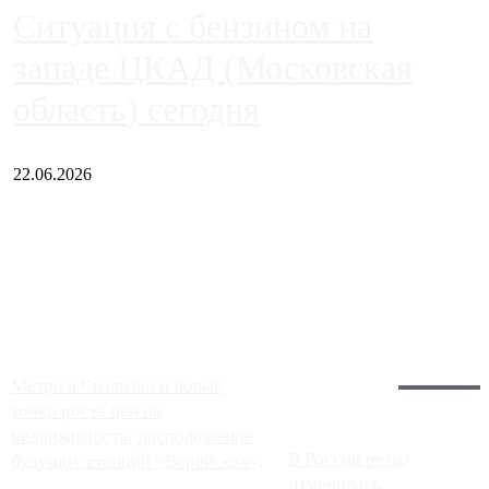
Ситуация с бензином на
западе ЦКАД (Московская
область) сегодня
22.06.2026
Чем ближе к центру столицы, тем ситуация на АЗС лучше.
Однако АЗС, расположенные на приличном удалении от
Москвы, имеют более видимые проблемы. Так, некоторые
заправки на ЦКАД либо не работают полностью, либо
работают с ...
Загрузить больше
Главное:
Метро в Сколково и новые
точки роста цен на
недвижимость: расположение
В России резко
будущих станций «Верейская»,
изменилась
...