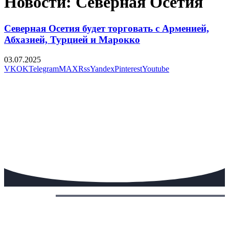
Новости: Северная Осетия
Северная Осетия будет торговать с Арменией,
Абхазией, Турцией и Марокко
03.07.2025
VK
OK
Telegram
MAX
Rss
Yandex
Pinterest
Youtube
Сегодня: