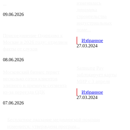
изменилась
...
динамика
09.06.2026
строительства
индустриальных
поме...
Присоединение Одинцово к
Избранное
Москве в 2026 году: отделяем
27.03.2024
факты от слухов
08.06.2026
Samsung Pay
Московский бизнес теряет
заблокирует карты
несколько сотен клиентов
МИР с 3 апреля
элитного и премиум-сегмента
из-за переезда ОДК
Избранное
27.03.2024
07.06.2026
Бесплатное оказание медицинской помощи
изменится: утверждена програм...