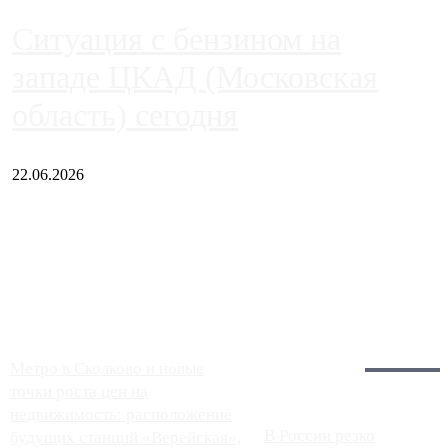
Ситуация с бензином на
западе ЦКАД (Московская
область) сегодня
22.06.2026
Чем ближе к центру столицы, тем ситуация на АЗС лучше.
Однако АЗС, расположенные на приличном удалении от
Москвы, имеют более видимые проблемы. Так, некоторые
заправки на ЦКАД либо не работают полностью, либо
работают с ...
Загрузить больше
Главное:
Метро в Сколково и новые
точки роста цен на
недвижимость: расположение
В России резко
будущих станций «Верейская»,