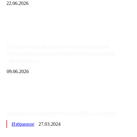
22.06.2026
Чем ближе к центру столицы, тем ситуация на АЗС лучше. Одн
либо не работают полностью, либо работают с ...
Метро в Сколково и новые точки роста цен на
недвижимость: расположение будущих станций
«Верейская», ...
09.06.2026
Samsung Pay заблокирует карты МИР с 3 апреля
Избранное
27.03.2024