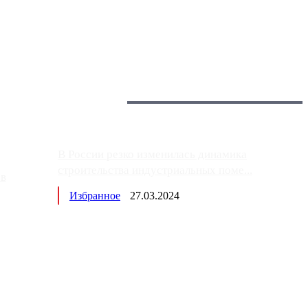
 более видимые проблемы. Так, некоторые заправки на ЦКАД
Загрузить больше
Главное:
В России резко изменилась динамика
строительства индустриальных поме...
ов
Избранное
27.03.2024