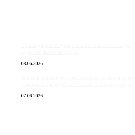
ако АЗС, расположенные на приличном удалении от Москвы, имеют
Присоединение Одинцово к Москве в 2026 году:
отделяем факты от слухов
08.06.2026
Московский бизнес теряет несколько сотен клиент
элитного и премиум-сегмента из-за переезда ОДК
07.06.2026