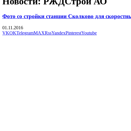
Новости: РЖДСтрой АО
Фото со стройки станции Сколково для скоростн
01.11.2016
VK
OK
Telegram
MAX
Rss
Yandex
Pinterest
Youtube