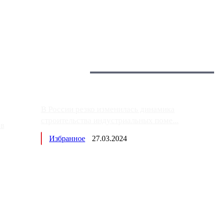
 более видимые проблемы. Так, некоторые заправки на ЦКАД
Загрузить больше
Главное:
В России резко изменилась динамика
строительства индустриальных поме...
ов
Избранное
27.03.2024