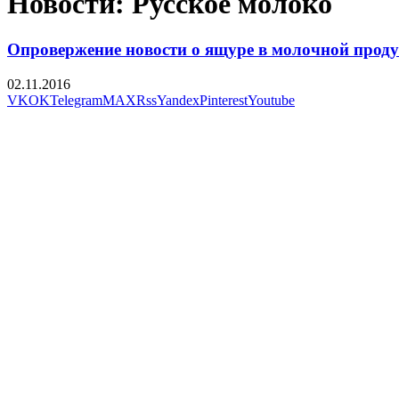
Новости: Русское молоко
Опровержение новости о ящуре в молочной прод
02.11.2016
VK
OK
Telegram
MAX
Rss
Yandex
Pinterest
Youtube