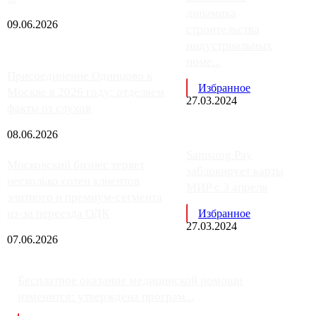
динамика
09.06.2026
строительства
индустриальных
поме...
Присоединение Одинцово к
Избранное
Москве в 2026 году: отделяем
27.03.2024
факты от слухов
08.06.2026
Samsung Pay
Московский бизнес теряет
заблокирует карты
несколько сотен клиентов
МИР с 3 апреля
элитного и премиум-сегмента
из-за переезда ОДК
Избранное
27.03.2024
07.06.2026
Бесплатное оказание медицинской помощи
изменится: утверждена програм...