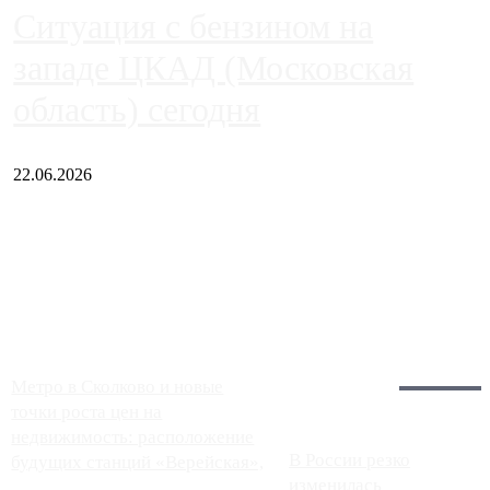
Ситуация с бензином на
западе ЦКАД (Московская
область) сегодня
22.06.2026
Чем ближе к центру столицы, тем ситуация на АЗС лучше.
Однако АЗС, расположенные на приличном удалении от
Москвы, имеют более видимые проблемы. Так, некоторые
заправки на ЦКАД либо не работают полностью, либо
работают с ...
Загрузить больше
Главное:
Метро в Сколково и новые
точки роста цен на
недвижимость: расположение
В России резко
будущих станций «Верейская»,
изменилась
...