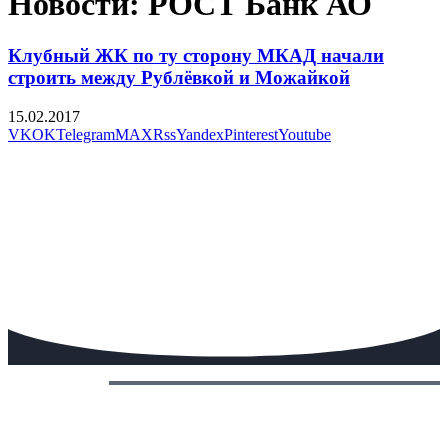
Новости: РОСТ Банк АО
Клубный ЖК по ту сторону МКАД начали
строить между Рублёвкой и Можайкой
15.02.2017
VK
OK
Telegram
MAX
Rss
Yandex
Pinterest
Youtube
Сегодня: