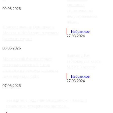
динамика
09.06.2026
строительства
индустриальных
поме...
Присоединение Одинцово к
Избранное
Москве в 2026 году: отделяем
27.03.2024
факты от слухов
08.06.2026
Samsung Pay
Московский бизнес теряет
заблокирует карты
несколько сотен клиентов
МИР с 3 апреля
элитного и премиум-сегмента
из-за переезда ОДК
Избранное
27.03.2024
07.06.2026
Бесплатное оказание медицинской помощи
изменится: утверждена програм...