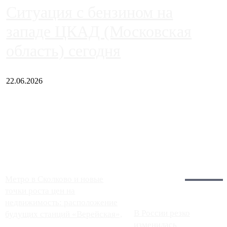
Ситуация с бензином на
западе ЦКАД (Московская
область) сегодня
22.06.2026
Чем ближе к центру столицы, тем ситуация на АЗС лучше.
Однако АЗС, расположенные на приличном удалении от
Москвы, имеют более видимые проблемы. Так, некоторые
заправки на ЦКАД либо не работают полностью, либо
работают с ...
Загрузить больше
Главное:
Метро в Сколково и новые
точки роста цен на
недвижимость: расположение
В России резко
будущих станций «Верейская»,
изменилась
...